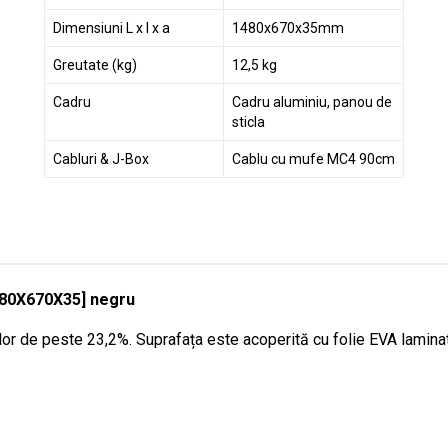
Dimensiuni L x l x a
1480x670x35mm
Greutate (kg)
12,5 kg
Cadru
Cadru aluminiu, panou de
sticla
Cabluri & J-Box
Cablu cu mufe MC4 90cm
480X670X35] negru
or de peste 23,2%. Suprafața este acoperită cu folie EVA laminată