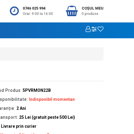
0746 025 994
COŞUL MEU
Orar: 9:00 la 16:00
0
produse
od Produs:
5PVRMON22B
sponibilitate:
Indisponibil momentan
aranție:
2 Ani
ransport:
25 Lei (gratuit peste 500 Lei)
Livrare prin curier