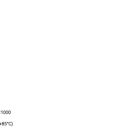
DC1000
(+85°C)