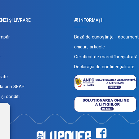
ZI ŞI LIVRARE
INFORMAŢII
mpăr
Bază de cunoştinţe - documenta
ghiduri, articole
e
Certificat de marcă înregistrată
Declaraţia de confidenţialitate
 rate
a prin SEAP
și condiții