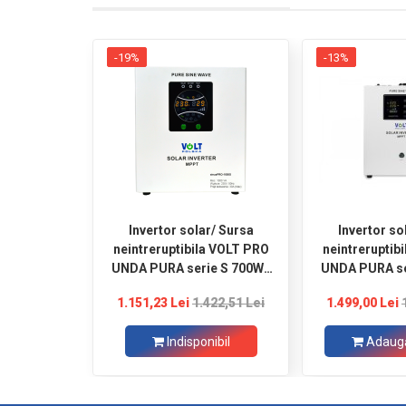
-19%
-13%
Invertor solar/ Sursa
Invertor so
neintreruptibila VOLT PRO
neintreruptib
UNDA PURA serie S 700W /
UNDA PURA se
1000W 12V / 230V
/ 1500W 1
1.151,23 Lei
1.422,51 Lei
1.499,00 Lei
Indisponibil
Adaugă