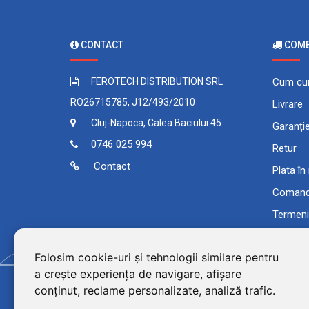
CONTACT
COMEN
FEROTECH DISTRIBUTION SRL
Cum cu
RO26715785, J12/493/2010
Livrare
Cluj-Napoca, Calea Baciului 45
Garanți
0746 025 994
Retur
Contact
Plata în
Comand
Termeni 
Folosim cookie-uri și tehnologii similare pentru
a crește experiența de navigare, afișare
conținut, reclame personalizate, analiză trafic.