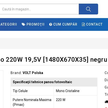
ATEGORII
PROMOŢII
CUM CUMPĂR
CONTACT
no 220W 19,5V [1480X670X35] negru
Brand:
VOLT Polska
C
Di
Specificaţii tehnice panou fotovoltaic
G
Tip Celule
Mono Cristaline
T
Putere Nominala Maxima
220 W
(Pmax)