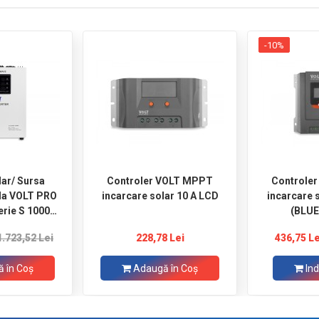
-10%
lar/ Sursa
Controler VOLT MPPT
Controle
ila VOLT PRO
incarcare solar 10 A LCD
incarcare 
rie S 1000W
(BLU
2V / 230V
1.723,52 Lei
228,78 Lei
436,75 Le
 în Coş
Adaugă în Coş
Ind