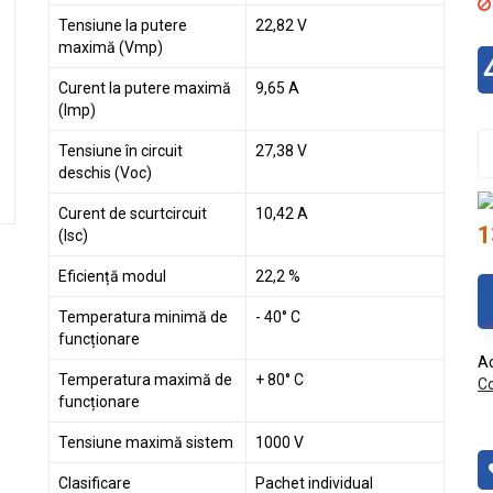
Tensiune la putere
22,82 V
maximă (Vmp)
Curent la putere maximă
9,65 A
(Imp)
Tensiune în circuit
27,38 V
deschis (Voc)
Curent de scurtcircuit
10,42 A
1
(Isc)
Eficiență modul
22,2 %
Temperatura minimă de
- 40° C
funcționare
Ac
Temperatura maximă de
+ 80° C
Co
funcționare
Tensiune maximă sistem
1000 V
Clasificare
Pachet individual