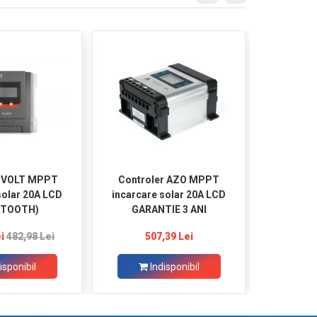
r VOLT MPPT
Controler AZO MPPT
Invertor
solar 20A LCD
incarcare solar 20A LCD
Boost MP
ETOOTH)
GARANTIE 3 ANI
i
482,98 Lei
507,39 Lei
1.
isponibil
Indisponibil