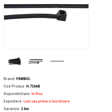
GRADINA
SCULE
SI
ECHIPAMENTE
ELECTRICE
ECHIPAMENTE
DE
PROTECȚIE
KITURI
FOTOVOLTAICE
Brand:
PAWBOL
Cod Produs:
H.7266B
Disponibilitate:
În Stoc
Expediere:
Luni sau prima zi lucrătoare
Garanție:
2 Ani