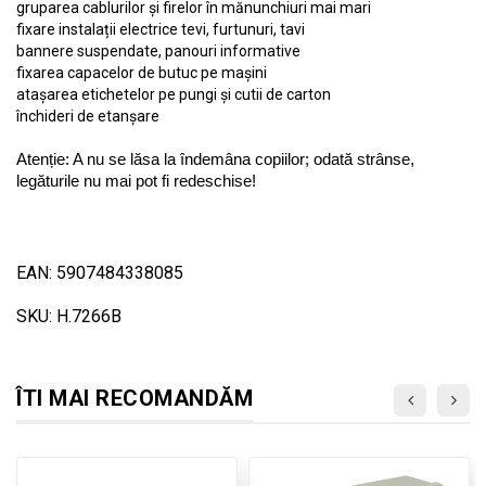
gruparea cablurilor și firelor în mănunchiuri mai mari
fixare instalații electrice tevi, furtunuri, tavi
bannere suspendate, panouri informative
fixarea capacelor de butuc pe mașini
atașarea etichetelor pe pungi și cutii de carton
închideri de etanșare
Atenție: A nu se lăsa la îndemâna copiilor; odată strânse,
legăturile nu mai pot fi redeschise!
EAN: 5907484338085
SKU: H.7266B
ÎTI MAI RECOMANDĂM