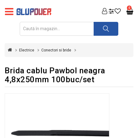
PRODUSE
0
FOTOVOLTAICE
ACUMULATORI
ȘI
Electrice
Conectori si bride
REDRESOARE
AUTOMATIZARI
Brida cablu Pawbol neagra
4,8x250mm 100buc/set
INVERTOARE
UPS
&
STABILIZATOARE
DE
TENSIUNE
CASA
SI