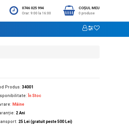
0746 025 994
COŞUL MEU
Orar: 9:00 la 16:00
0
produse
od Produs:
34001
sponibilitate:
În Stoc
vrare:
Mâine
aranție:
2 Ani
ransport:
25 Lei (gratuit peste 500 Lei)