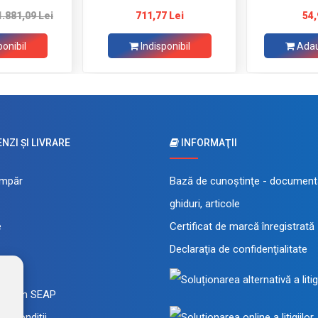
1.881,09 Lei
711,77 Lei
54,
ponibil
Indisponibil
Adau
ZI ŞI LIVRARE
INFORMAŢII
mpăr
Bază de cunoştinţe - documenta
ghiduri, articole
e
Certificat de marcă înregistrată
Declaraţia de confidenţialitate
 rate
a prin SEAP
și condiții