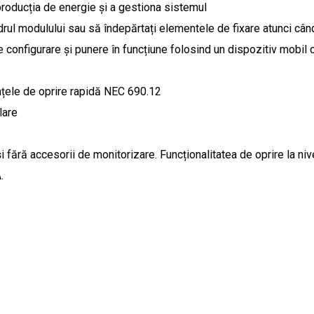
roducția de energie și a gestiona sistemul
ul modulului sau să îndepărtați elementele de fixare atunci când
e configurare și punere în funcțiune folosind un dispozitiv mobil
țele de oprire rapidă NEC 690.12
lare
ră accesorii de monitorizare. Funcționalitatea de oprire la nive
.