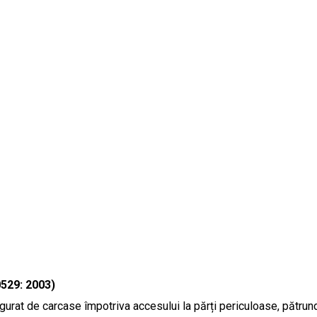
0529: 2003)
urat de carcase împotriva accesului la părți periculoase, pătrunder