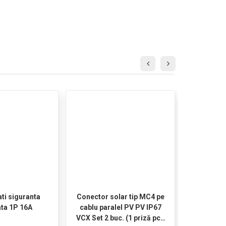
-10%
ati siguranta
Conector solar tip MC4 pe
Contro
ta 1P 16A
cablu paralel PV PV IP67
incarcar
VCX Set 2 buc. (1 priză pc -
(BL