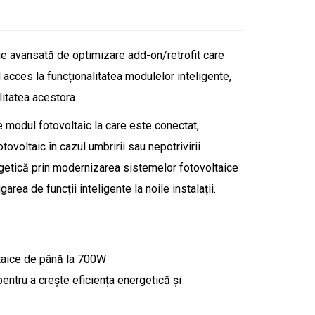
ie avansată de optimizare add-on/retrofit care
acces la funcționalitatea modulelor inteligente,
litatea acestora.
 modul fotovoltaic la care este conectat,
tovoltaic în cazul umbririi sau nepotrivirii
rgetică prin modernizarea sistemelor fotovoltaice
area de funcții inteligente la noile instalații.
aice de până la 700W
ntru a crește eficiența energetică și