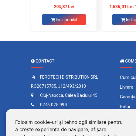
294,87 Lei
1.535,01 Lei
Indisponibil
Indis
CONTACT
COMEN
FEROTECH DISTRIBUTION SRL
Cum cu
RO26715785, J12/493/2010
Livrare
Cluj-Napoca, Calea Baciului 45
Garanți
0746 025 994
Retur
Contact
Plata în
Folosim cookie-uri și tehnologii similare pentru
Comand
a crește experiența de navigare, afișare
Termeni 