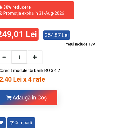
30% reducere
Promoția expiră în 31-Aug-2026
249,01 Lei
354,87 Lei
Prețul include TVA
2.40 Lei x 4 rate
Adaugă în Coş
Compară