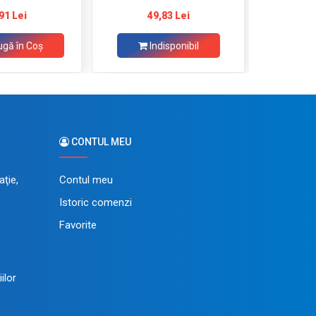
> 2x mufă + 1 priză pc -> 2x
91 Lei
49,83 Lei
436,75 
priză)
gă în Coş
Indisponibil
CONTUL MEU
ţie,
Contul meu
Istoric comenzi
Favorite