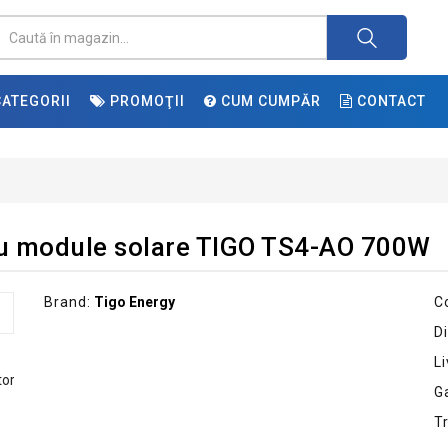
ATEGORII
PROMOŢII
CUM CUMPĂR
CONTACT
ru module solare TIGO TS4-AO 700W
Brand:
Tigo Energy
C
Di
Li
G
T