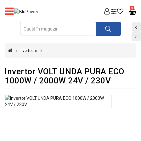
PRODUSE
0
FOTOVOLTAICE
ACUMULATORI
ȘI
Invertoare
REDRESOARE
AUTOMATIZARI
Invertor VOLT UNDA PURA ECO
1000W / 2000W 24V / 230V
INVERTOARE
UPS
&
STABILIZATOARE
DE
TENSIUNE
CASA
SI