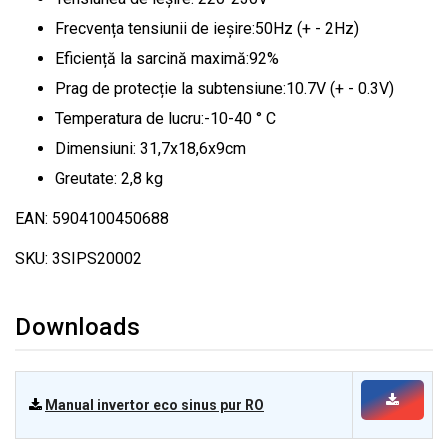
Frecvența tensiunii de ieșire:50Hz (+ - 2Hz)
Eficiență la sarcină maximă:92%
Prag de protecție la subtensiune:10.7V (+ - 0.3V)
Temperatura de lucru:-10-40 ° C
Dimensiuni: 31,7x18,6x9cm
Greutate: 2,8 kg
EAN: 5904100450688
SKU: 3SIPS20002
Downloads
Manual invertor eco sinus pur RO