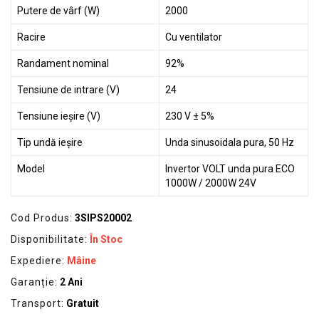
Putere de vârf (W)
2000
Racire
Cu ventilator
Randament nominal
92%
Tensiune de intrare (V)
24
Tensiune ieșire (V)
230 V ± 5%
Tip undă ieșire
Unda sinusoidala pura, 50 Hz
Model
Invertor VOLT unda pura ECO
1000W / 2000W 24V
Cod Produs:
3SIPS20002
Disponibilitate:
În Stoc
Expediere:
Mâine
Garanție:
2 Ani
Transport:
Gratuit