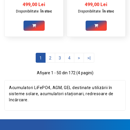
499,00 Lei
499,00 Lei
3,5 m roșu şi 3,5 m negru,
3,5 m roșu şi 3,5 m negru,
Disponibilitate:
În stoc
Disponibilitate:
În stoc
ocheti Ø10
ocheti Ø8
1
2
3
4
>
>|
Afişare 1 - 50 din 172 (4 pagini)
Acumulatori LiFePO4, AGM, GEL destinate utilizării în
sisteme solare, acumulatori staționari, redresoare de
încărcare.