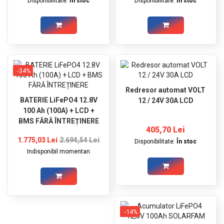
Disponibilitate:
În stoc
Disponibilitate:
În stoc
-34%
Redresor automat VOLT
BATERIE LiFePO4 12.8V
12 / 24V 30A LCD
100 Ah (100A) + LCD +
BMS FĂRĂ ÎNTREȚINERE
405,70 Lei
1.775,03 Lei
2.694,54 Lei
Disponibilitate:
În stoc
Indisponibil momentan
-14%