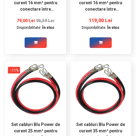
curent 16 mm² pentru
curent 16 mm² pentru
conectare între
conectare între
acumulator si invertor, 1
acumulator si invertor,
119,00 Lei
79,00 Lei
96,59 Lei
m roșu şi 1 m negru,
1,5 m roșu şi 1,5 m negru,
Disponibilitate:
În stoc
Disponibilitate:
În stoc
conectori Ø8
conectori Ø8
-11%
Set cabluri Blu Power de
Set cabluri Blu Power de
curent 25 mm² pentru
curent 35 mm² pentru