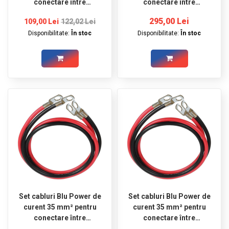
conectare între
conectare între
acumulator si invertor, 1
acumulator si invertor, 2
295,00 Lei
109,00 Lei
122,02 Lei
m roșu şi 1 m negru,
m roșu şi 2 m negru,
Disponibilitate:
În stoc
Disponibilitate:
În stoc
ocheti Ø8
ocheti Ø8
Set cabluri Blu Power de
Set cabluri Blu Power de
curent 35 mm² pentru
curent 35 mm² pentru
conectare între
conectare între
acumulator si invertor,
acumulator si invertor,