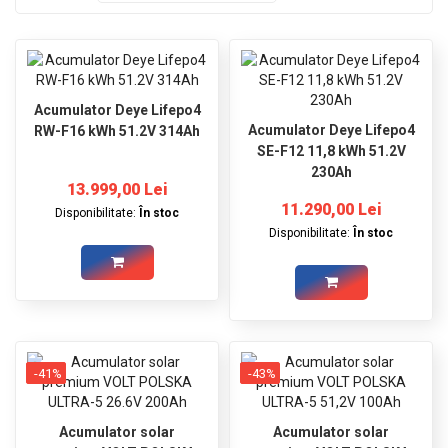
GRADINA
SCULE
SI
ECHIPAMENTE
Acumulator Deye Lifepo4
ELECTRICE
Acumulator Deye Lifepo4
RW-F16 kWh 51.2V 314Ah
SE-F12 11,8 kWh 51.2V
ECHIPAMENTE
230Ah
DE
13.999,00 Lei
PROTECȚIE
11.290,00 Lei
Disponibilitate:
În stoc
Disponibilitate:
În stoc
KITURI
FOTOVOLTAICE
-41%
-43%
Acumulator solar
Acumulator solar