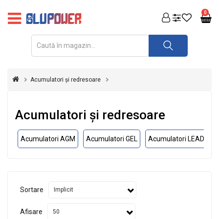
PRODUSE
0
FOTOVOLTAICE
ACUMULATORI
ȘI
Acumulatori și redresoare
REDRESOARE
AUTOMATIZARI
Acumulatori și redresoare
INVERTOARE
Acumulatori AGM
Acumulatori GEL
Acumulatori LEAD CA
UPS
&
STABILIZATOARE
DE
TENSIUNE
Sortare
CASA
SI
Afisare