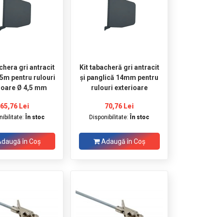
chera gri antracit
Kit tabacheră gri antracit
 5m pentru rulouri
şi panglică 14mm pentru
ioare Ø 4,5 mm
rulouri exterioare
65,76 Lei
70,76 Lei
ibilitate:
În stoc
Disponibilitate:
În stoc
daugă în Coş
Adaugă în Coş