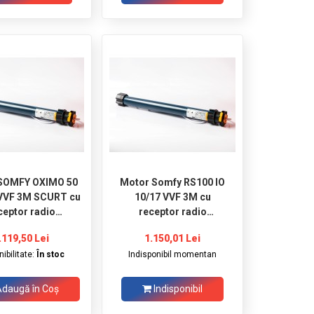
SOMFY OXIMO 50
Motor Somfy RS100 IO
 VVF 3M SCURT cu
10/17 VVF 3M cu
ceptor radio
receptor radio
incorporat
incorporat
.119,50 Lei
1.150,01 Lei
ibilitate:
În stoc
Indisponibil momentan
daugă în Coş
Indisponibil