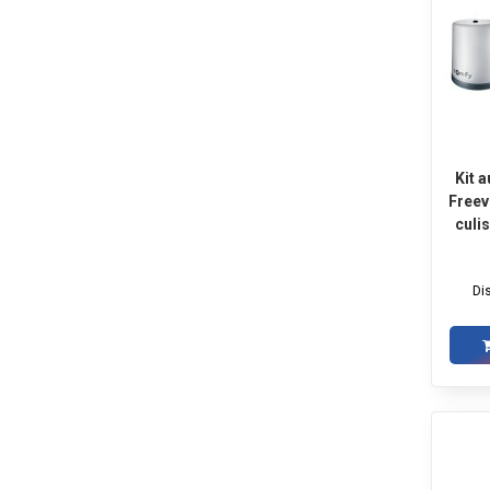
Kit 
Freev
culi
fotoc
Di