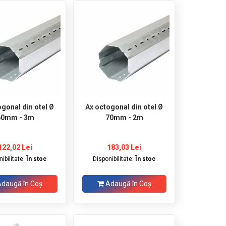
ogonal din otel Ø
Ax octogonal din otel Ø
60mm - 3m
70mm - 2m
122,02 Lei
183,03 Lei
ibilitate:
În stoc
Disponibilitate:
În stoc
daugă în Coş
Adaugă în Coş