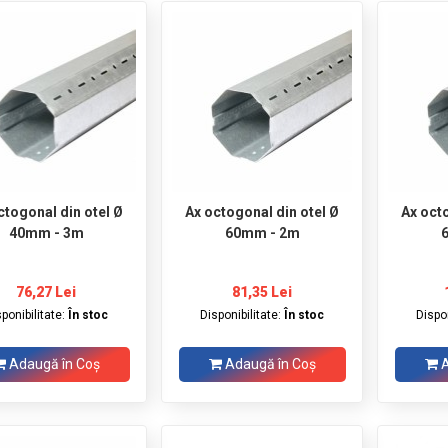
ctogonal din otel Ø
Ax octogonal din otel Ø
Ax oct
40mm - 3m
60mm - 2m
76,27 Lei
81,35 Lei
sponibilitate:
În stoc
Disponibilitate:
În stoc
Dispon
Adaugă în Coş
Adaugă în Coş
A