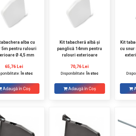
 tabachera alba cu
Kit tabacheră albă şi
Kit taba
 5m pentru rulouri
panglică 14mm pentru
cu snur
terioare Ø 4,5 mm
rulouri exterioare
exter
65,76 Lei
70,76 Lei
sponibilitate:
În stoc
Disponibilitate:
În stoc
Dispon
Adaugă în Coş
Adaugă în Coş
A