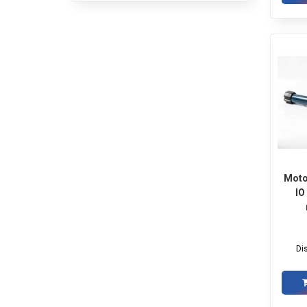
Moto
IO
Di