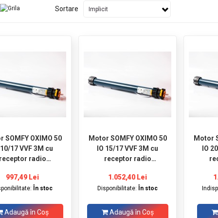
Sortare
r SOMFY OXIMO 50
Motor SOMFY OXIMO 50
Motor 
 10/17 VVF 3M cu
IO 15/17 VVF 3M cu
IO 2
receptor radio
receptor radio
re
incorporat
incorporat
997,49 Lei
1.052,40 Lei
1
sponibilitate:
În stoc
Disponibilitate:
În stoc
Indis
Adaugă în Coş
Adaugă în Coş