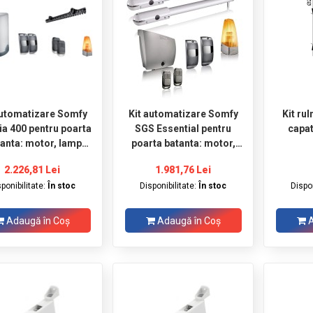
automatizare Somfy
Kit automatizare Somfy
Kit ru
ia 400 pentru poarta
SGS Essential pentru
santa: motor, lampa
poarta batanta: motor,
de semnalizare,
lampa de semnalizare,
2.226,81 Lei
1.981,76 Lei
elule si telecomenzi
fotocelule si telecomenzi
sponibilitate:
În stoc
Disponibilitate:
În stoc
Dispon
Adaugă în Coş
Adaugă în Coş
A