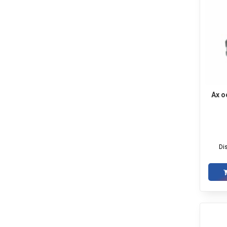
Ax o
Di