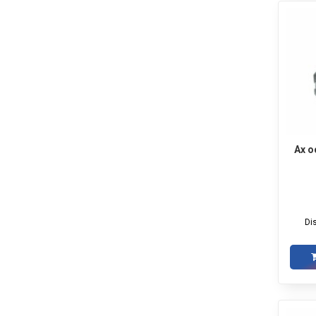
Ax o
Di