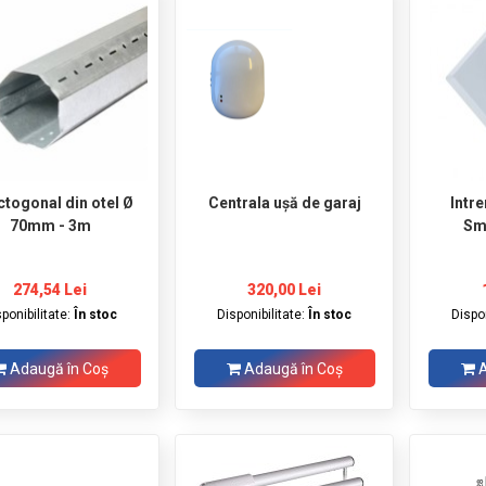
ctogonal din otel Ø
Centrala ușă de garaj
Intr
70mm - 3m
Sm
274,54 Lei
320,00 Lei
sponibilitate:
În stoc
Disponibilitate:
În stoc
Dispon
Adaugă în Coş
Adaugă în Coş
A