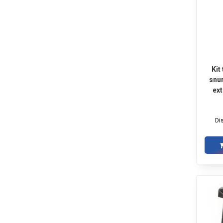
Kit
snur
ex
Di