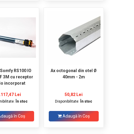
 Somfy RS100 IO
Ax octogonal din otel Ø
F 3M cu receptor
40mm - 2m
io incorporat
.117,47 Lei
50,82 Lei
ibilitate:
În stoc
Disponibilitate:
În stoc
daugă în Coş
Adaugă în Coş