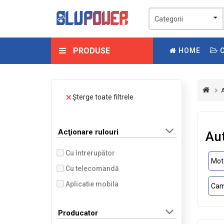
PRODUSE
HOME
C
A
Șterge toate filtrele
Acţionare rulouri
Au
Cu întrerupător
Moto
Cu telecomandă
Aplicatie mobila
Cam
Producator