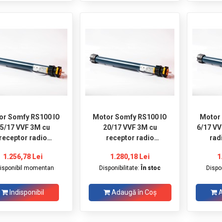
or Somfy RS100 IO
Motor Somfy RS100 IO
Motor
5/17 VVF 3M cu
20/17 VVF 3M cu
6/17 VV
receptor radio
receptor radio
rad
incorporat
incorporat
1.256,78 Lei
1.280,18 Lei
1
disponibil momentan
Disponibilitate:
În stoc
Dispon
Indisponibil
Adaugă în Coş
A