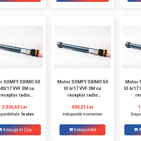
r SOMFY OXIMO 50
Motor SOMFY OXIMO 50
Motor 
 40/17 VVF 3M cu
IO 6/17 VVF 3M cu
IO 6/17
receptor radio
receptor radio
re
incorporat
incorporat
2.336,62 Lei
920,21 Lei
1
sponibilitate:
În stoc
Indisponibil momentan
Dispon
Adaugă în Coş
Indisponibil
A