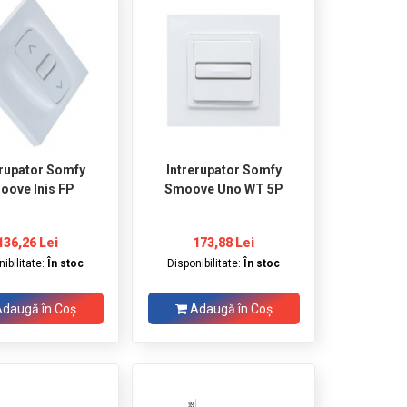
erupator Somfy
Intrerupator Somfy
oove Inis FP
Smoove Uno WT 5P
136,26 Lei
173,88 Lei
ibilitate:
În stoc
Disponibilitate:
În stoc
daugă în Coş
Adaugă în Coş