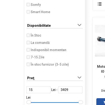
Somfy
Smart Home
Disponibilitate
În Stoc
La comandă
Indisponibil momentan
7-15 Zile
În stoc furnizor (3-5 zile)
Moto
IO
Livrare in 7 zile
Preţ
Livrare in 15 zile
Lei -
Di
Lei