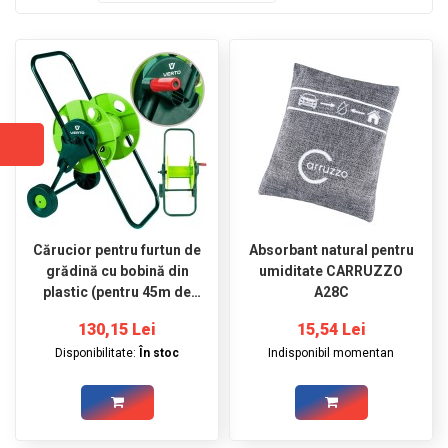
GRADINA
SCULE
SI
ECHIPAMENTE
ELECTRICE
ECHIPAMENTE
DE
PROTECȚIE
KITURI
Cărucior pentru furtun de
Absorbant natural pentru
FOTOVOLTAICE
grădină cu bobină din
umiditate CARRUZZO
plastic (pentru 45m de
A28C
furtun de 1/2"; 35m de
130,15 Lei
15,54 Lei
furtun de 5/8"; 15m de
Disponibilitate:
În stoc
Indisponibil momentan
furtun de 3/4") VERTO