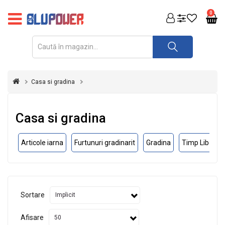
PRODUSE
0
FOTOVOLTAICE
ACUMULATORI
ȘI
Casa si gradina
REDRESOARE
AUTOMATIZARI
Casa si gradina
INVERTOARE
Articole iarna
Furtunuri gradinarit
Gradina
Timp Liber
UPS
&
STABILIZATOARE
DE
TENSIUNE
Sortare
CASA
SI
Afisare