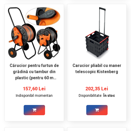
Cărucior pentru furtun de
Carucior pliabil cu maner
grădină cu tambur din
telescopic Kistenberg
plastic (pentru 60 m
furtun 1/2"; 20 m furtun
157,60 Lei
202,35 Lei
3/4") NEO
Indisponibil momentan
Disponibilitate:
În stoc