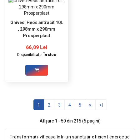
Ghiveci Heos antracit 10L
, 298mm x 290mm
Prosperplast
66,09 Lei
Disponibilitate:
În stoc
1
2
3
4
5
>
>|
Afişare 1 - 50 din 215 (5 pagini)
Transformați-vă casa într-un sanctuar eficient energetic