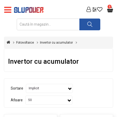
PRODUSE
0
FOTOVOLTAICE
ACUMULATORI
ȘI
Fotovoltaice
Invertor cu acumulator
REDRESOARE
AUTOMATIZARI
Invertor cu acumulator
INVERTOARE
UPS
&
STABILIZATOARE
Sortare
DE
TENSIUNE
Afisare
CASA
SI