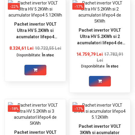
GRADINA
-22%
-17%
SCULE
SI
Pachet invertor VOLT
ECHIPAMENTE
Pachet invertor VOLT
Ultra HV 5.2KWh si
Ultra HV 5.2KWh si 2
acumulator lifepo4
ELECTRICE
acumulatori lifepo4 de
5.12KWh
8.324,61 Lei
10.722,55 Lei
5KWh
ECHIPAMENTE
14.759,79 Lei
17.782,91
Disponibilitate:
În stoc
DE
Lei
PROTECȚIE
Disponibilitate:
În stoc
KITURI
FOTOVOLTAICE
-18%
-17%
Pachet invertor VOLT
Pachet invertor VOLT
3KWh si acumulator