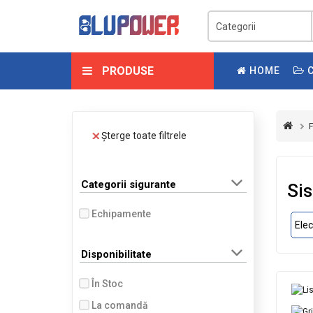
PRODUSE
HOME
C
F
Șterge toate filtrele
Categorii sigurante
Si
Echipamente
Ele
Disponibilitate
În Stoc
La comandă