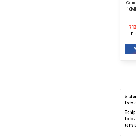
Cond
16M
712
Di
Siste
fotov
Echip
fotov
tensi