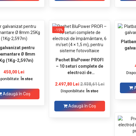
-15%
Platba
 galvanizat pentru
galva
pamantare Ø 8mm
Pachet BluPower PROFI
Kg (1Kg-2,597m)
– 10 seturi complete de
450,00 Lei
electrozi de
Dispon
împământare, 6 m/set (4
sponibilitate:
În stoc
2.497,80 Lei
2.938,61 Lei
× 1,5 m), pentru sisteme
A
Disponibilitate:
În stoc
fotovoltaice
Adaugă în Coş
Adaugă în Coş