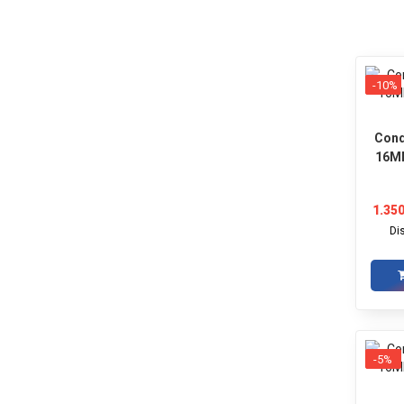
-10%
Cond
16M
1.350
Di
-5%