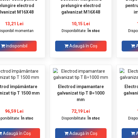
elungire electrod
prelungire electrod
pentru
lvanizat M16X48
galvanizat M16X48
i
13,21 Lei
10,15 Lei
disponibil momentan
Disponibilitate:
În stoc
Dispon
Indisponibil
Adaugă în Coş
A
ctrod împământare
Electrod impamantare
Elect
nizat tip T 1500 mm
galvanizat tip T B=1000
galvan
mm
96,59 Lei
72,19 Lei
sponibilitate:
În stoc
Disponibilitate:
În stoc
Dispon
Adaugă în Coş
Adaugă în Coş
A