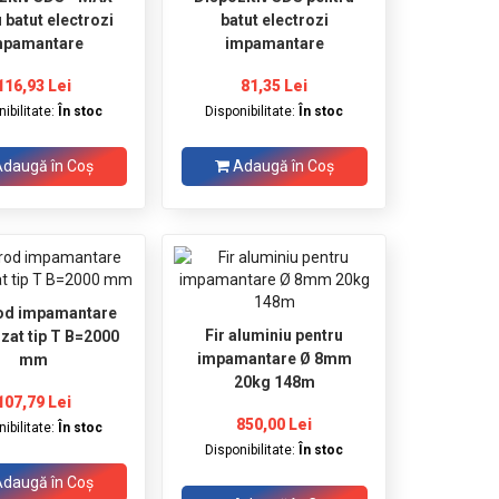
 batut electrozi
batut electrozi
mpamantare
impamantare
116,93 Lei
81,35 Lei
ibilitate:
În stoc
Disponibilitate:
În stoc
daugă în Coş
Adaugă în Coş
rod impamantare
Fir aluminiu pentru
izat tip T B=2000
impamantare Ø 8mm
mm
20kg 148m
107,79 Lei
850,00 Lei
ibilitate:
În stoc
Disponibilitate:
În stoc
daugă în Coş