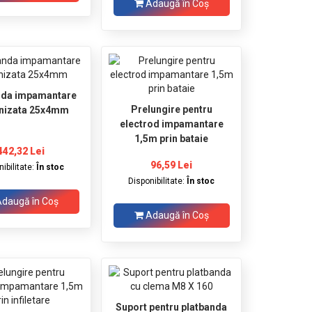
Adaugă în Coş
nda impamantare
Prelungire pentru
nizata 25x4mm
electrod impamantare
1,5m prin bataie
442,32 Lei
96,59 Lei
ibilitate:
În stoc
Disponibilitate:
În stoc
daugă în Coş
Adaugă în Coş
Suport pentru platbanda