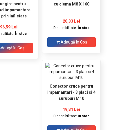
ungire pentru
cu clema M8 X 160
rod impamantare
prin infiletare
20,33 Lei
96,59 Lei
Disponibilitate:
În stoc
ibilitate:
În stoc
Adaugă în Coş
daugă în Coş
Conector cruce pentru
impamantari - 3 placi si 4
suruburi M10
19,31 Lei
Disponibilitate:
În stoc