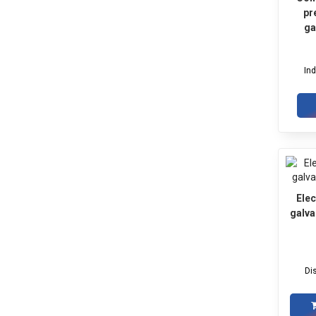
pr
ga
In
Ele
galva
Di