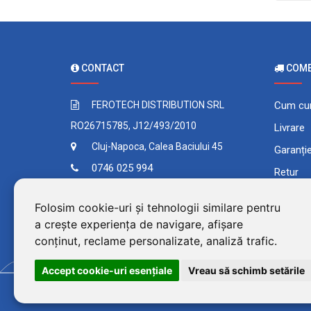
CONTACT
COMEN
FEROTECH DISTRIBUTION SRL
Cum cu
RO26715785, J12/493/2010
Livrare
Cluj-Napoca, Calea Baciului 45
Garanți
0746 025 994
Retur
Contact
Plata în
Folosim cookie-uri și tehnologii similare pentru
Comand
a crește experiența de navigare, afișare
Termeni 
conținut, reclame personalizate, analiză trafic.
Accept cookie-uri esenţiale
Vreau să schimb setările