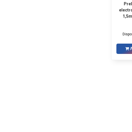
Prel
elect
1,5m 
Dispon
A