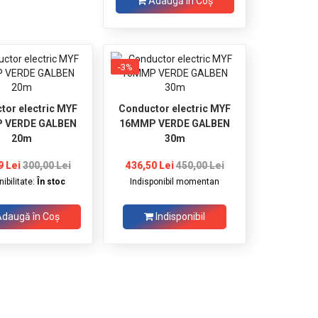
Adaugă în Coş
-3%
tor electric MYF
Conductor electric MYF
 VERDE GALBEN
16MMP VERDE GALBEN
20m
30m
9 Lei
300,00 Lei
436,50 Lei
450,00 Lei
ibilitate:
În stoc
Indisponibil momentan
daugă în Coş
Indisponibil