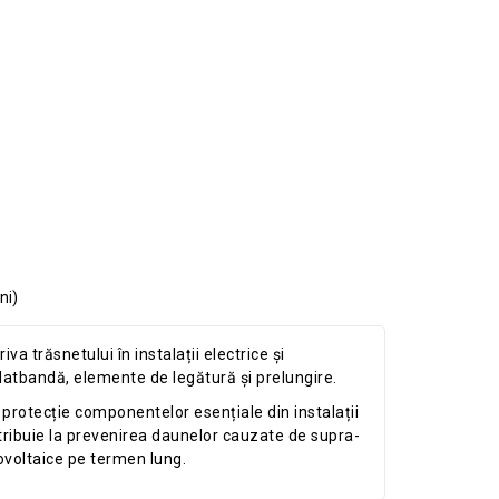
ni)
 trăsnetului în instalații electrice și
platbandă, elemente de legătură și prelungire.
protecție componentelor esențiale din instalații
ribuie la prevenirea daunelor cauzate de supra-
otovoltaice pe termen lung.