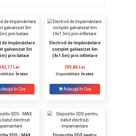
d de împământare
Electrod de împământare
t galvanizat 3m
complet galvanizat 6m
5m) prin bataie
(4x1.5m) prin infiletare
192,17 Lei
293,86 Lei
ibilitate:
În stoc
Disponibilitate:
În stoc
daugă în Coş
Adaugă în Coş
zitiv SDS - MAX
Dispozitiv SDS pentru