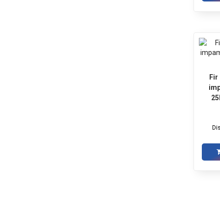
Fir
im
25
Di