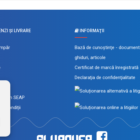
ZI ŞI LIVRARE
INFORMAŢII
mpăr
Bază de cunoştinţe - documenta
ghiduri, articole
e
Certificat de marcă înregistrată
Declaraţia de confidenţialitate
 rate
a prin SEAP
și condiții