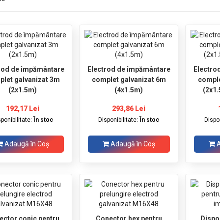
rod de împământare
Electrod de împământare
Electro
let galvanizat 3m
complet galvanizat 6m
comple
(2x1.5m)
(4x1.5m)
(2x1.
192,17 Lei
293,86 Lei
sponibilitate:
În stoc
Disponibilitate:
În stoc
Dispon
Adaugă în Coş
Adaugă în Coş
A
ector conic pentru
Conector hex pentru
Dispo