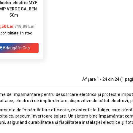
uctor electric MYF
MP VERDE GALBEN
50m
,50 Lei
749,99 Lei
sponibilitate:
În stoc
Adaugă în Coş
Afişare 1 - 24 din 24 (1 pagi
me de împământare pentru descărcare electrică și protecție împotriva
oltaice, electrozi de împământare, dispozitive de bătut electrozi, 
amente de împământare eficiente, rezistente la fulger, care oferă 
oltaice, precum invertoare solare. Un sistem bine împământat cont
uni, asigurând durabilitatea și fiabilitatea instalației electrice și f