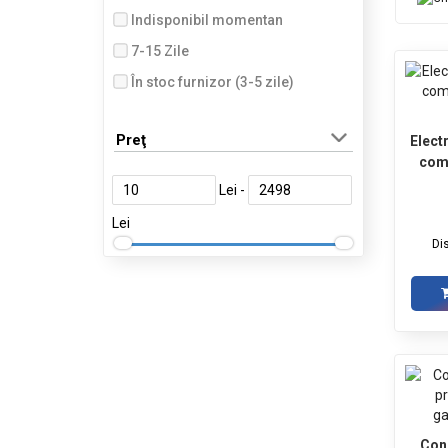
Indisponibil momentan
7-15 Zile
În stoc furnizor (3-5 zile)
Livrare in 7 zile
Preţ
Elect
Livrare in 15 zile
comp
Lei -
Lei
Di
Con