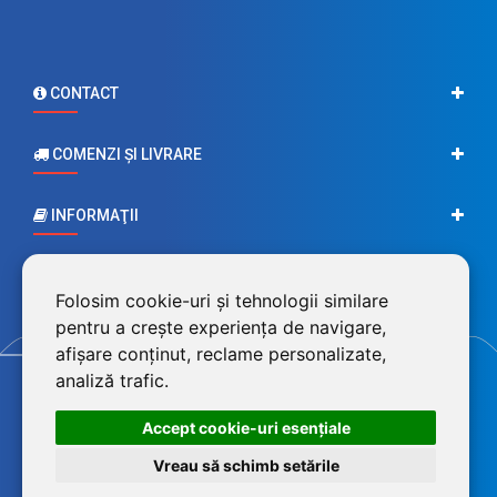
CONTACT
COMENZI ŞI LIVRARE
INFORMAŢII
CONTUL MEU
Folosim cookie-uri și tehnologii similare
pentru a crește experiența de navigare,
afișare conținut, reclame personalizate,
analiză trafic.
Accept cookie-uri esenţiale
Vreau să schimb setările
©2026 BluPower® marcă înregistrată a FEROTECH DISTRIBUTION SRL,