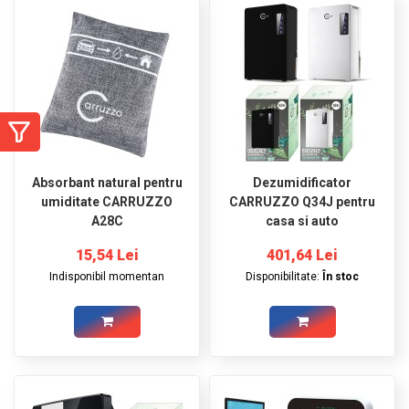
GRADINA
SCULE
SI
ECHIPAMENTE
ELECTRICE
ECHIPAMENTE
DE
Absorbant natural pentru
Dezumidificator
PROTECȚIE
umiditate CARRUZZO
CARRUZZO Q34J pentru
A28C
casa si auto
KITURI
FOTOVOLTAICE
15,54 Lei
401,64 Lei
Indisponibil momentan
Disponibilitate:
În stoc