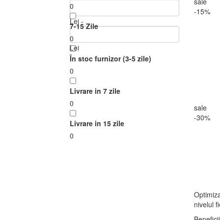
sale
0
-15%
Lei -
7-15 Zile
0
Lei
În stoc furnizor (3-5 zile)
0
Livrare in 7 zile
0
sale
-30%
Livrare in 15 zile
0
Optimiza
nivelul 
Benefici