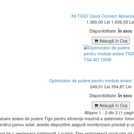
Kit TIGO Cloud Connect Advanc
1.360,00 Lei
1.606,55 Le
Disponibilitate:
În stoc
Adaugă în Coş
Optimizator de putere pentru module sola
249,01 Lei
354,87 Lei
Disponibilitate:
În stoc
Adaugă în Coş
Afişare 1 - 2 din 2 (1 pagin
toare solare de putere Tigo pentru eficiența maximă a sistemelor fotov
fiecărui panou solar, aceste dispozitive asigură monitorizare precisă și c
ind de o gestionare inteligentă a puterii, Tigo optimizează producția d