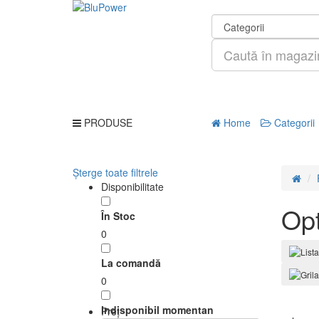
PRODUSE
Home
Categorii
Șterge toate filtrele
Disponibilitate
Opt
În Stoc
0
La comandă
0
Indisponibil momentan
Preţ