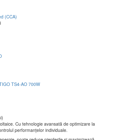
ed (CCA)
i
re TIGO TS4-AO 700W
i)
oltaice. Cu tehnologie avansată de optimizare la
ontrolul performanțelor individuale.
e energie, poate reduce pierderile și maximizează