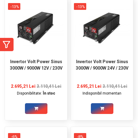
GRADINA
-13%
-13%
SCULE
SI
ECHIPAMENTE
ELECTRICE
ECHIPAMENTE
DE
Invertor Volt Power Sinus
Invertor Volt Power Sinus
PROTECȚIE
3000W / 9000W 12V / 230V
3000W / 9000W 24V / 230V
KITURI
FOTOVOLTAICE
2.695,21 Lei
3.110,41 Lei
2.695,21 Lei
3.110,41 Lei
Disponibilitate:
În stoc
Indisponibil momentan
-6%
-8%