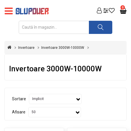
PRODUSE
0
FOTOVOLTAICE
ACUMULATORI
ȘI
Invertoare
Invertoare 3000W-10000W
REDRESOARE
AUTOMATIZARI
Invertoare 3000W-10000W
INVERTOARE
UPS
&
STABILIZATOARE
Sortare
DE
TENSIUNE
Afisare
CASA
SI