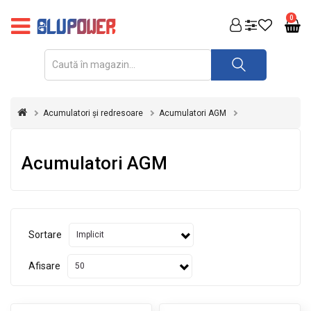
PRODUSE
0
FOTOVOLTAICE
ACUMULATORI
ȘI
Acumulatori și redresoare
Acumulatori AGM
REDRESOARE
AUTOMATIZARI
Acumulatori AGM
INVERTOARE
UPS
&
STABILIZATOARE
Sortare
DE
TENSIUNE
Afisare
CASA
SI