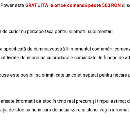
u Power este
GRATUITĂ la orice comandă peste 500 RON
și s
iul de curier nu percepe taxă pentru kilometri suplimentari.
esa specificată de dumneavoastră în momentul confirmării comen
) sunt livrate de împreună cu produsele comandate. În funcție de ad
use este posibil sa primiți cate un colet separat pentru fiecare p
afișate informații de stoc în timp real precum și timpul estimat de
ația de stoc sa fie în curs de actualizare și atunci veți fi inform