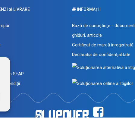
ZI ŞI LIVRARE
INFORMAŢII
mpăr
Bază de cunoştinţe - documenta
ghiduri, articole
e
Certificat de marcă înregistrată
Declaraţia de confidenţialitate
 rate
a prin SEAP
și condiții
înregistrată a FEROTECH DISTRIBUTION SRL, RO26715785, J12/493/2010. Magaz