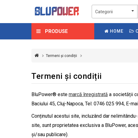
PRODUSE
HOME
C
Termeni și condiții
Termeni și condiții
BluPower® este
marcă înregistrată
a societății 
Baciului 45, Cluj-Napoca, Tel: 0746 025 994, E-ma
Conținutul acestui site, incluzând dar nelimitându-
site, sunt proprietatea exclusiva a BluPower, acest
și/sau publicare).