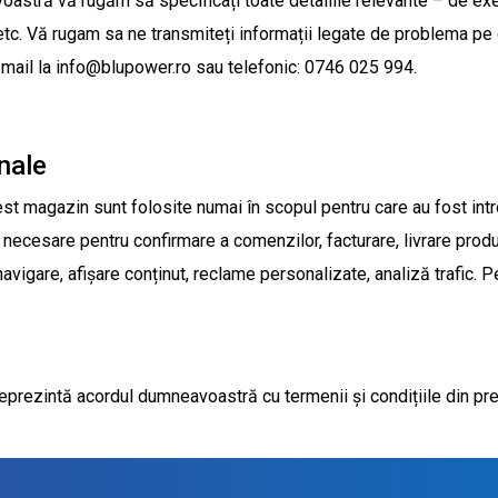
oastră vă rugăm să specificați toate detaliile relevante – de exe
tc. Vă rugam sa ne transmiteți informații legate de problema pe c
-mail la info@blupower.ro sau telefonic: 0746 025 994.
nale
st magazin sunt folosite numai în scopul pentru care au fost in
nt necesare pentru confirmare a comenzilor, facturare, livrare pro
avigare, afișare conținut, reclame personalizate, analiză trafic. 
prezintă acordul dumneavoastră cu termenii și condițiile din pr