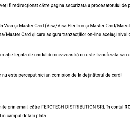
" veți fi redirecționat către pagina securizată a procesatorului de 
gla Visa și Master Card (Visa/Visa Electron și Master Card/Maest
a/Master Card și care asigura tranzacțiilor on-line același nivel 
formație legata de cardul dumneavoastră nu este transferata sau 
ar nu este perceput nici un comision de la deținătorul de card!
imite prin email, către FEROTECH DISTRIBUTION SRL în contul
RO
 în câmpul detalii plata.