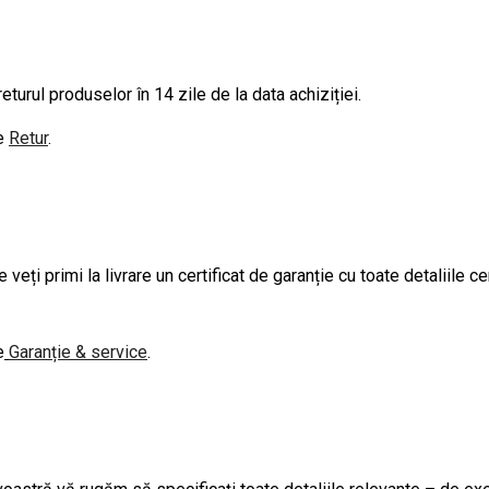
turul produselor în 14 zile de la data achiziției.
de
Retur
.
eți primi la livrare un certificat de garanție cu toate detaliile c
e
Garanție & service
.