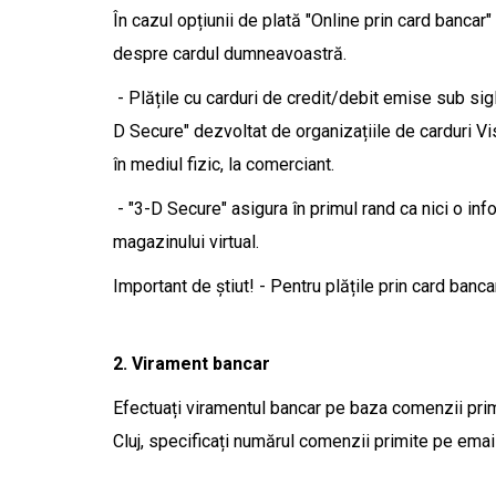
În cazul opțiunii de plată "Online prin card bancar
despre cardul dumneavoastră.
- Plățile cu carduri de credit/debit emise sub si
D Secure" dezvoltat de organizațiile de carduri Vis
în mediul fizic, la comerciant.
- "3-D Secure" asigura în primul rand ca nici o in
magazinului virtual.
Important de știut! - Pentru plățile prin card banc
2. Virament bancar
Efectuați viramentul bancar pe baza comenzii pr
Cluj, specificați numărul comenzii primite pe email