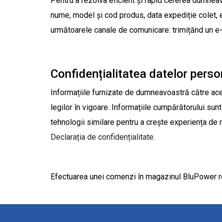
Pentru a rezolva eficient și rapid cererea dumneav
nume, model și cod produs, data expediție colet, e
următoarele canale de comunicare: trimițănd un e
Confidențialitatea datelor perso
Informațiile furnizate de dumneavoastră către ace
legilor în vigoare. Informațiile cumpărătorului su
tehnologii similare pentru a crește experiența de n
Declarația de confidențialitate
.
Efectuarea unei comenzi în magazinul BluPower re