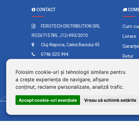
CONTACT
COMEN
FEROTECH DISTRIBUTION SRL
Cum cu
RO26715785, J12/493/2010
Livrare
Cluj-Napoca, Calea Baciului 45
Garanți
0746 025 994
Retur
Contact
Plata în
Folosim cookie-uri și tehnologii similare pentru
Comand
a crește experiența de navigare, afișare
Termeni 
conținut, reclame personalizate, analiză trafic.
Accept cookie-uri esenţiale
Vreau să schimb setările
©2026 BluPower® marcă 