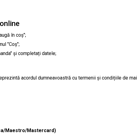
online
augă în coș";
nul "Coș";
anda" și completați datele;
prezintă acordul dumneavoastră cu termenii și condițiile de mai 
Visa/Maestro/Mastercard)