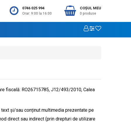
0746 025 994
COŞUL MEU
Orar: 9:00 la 16:00
0
produse
are fiscală: RO26715785, J12/493/2010, Calea
i, text și/sau conținut multimedia prezentate pe
d direct sau indirect (prin drepturi de utilizare