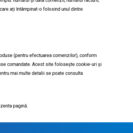
mplu: numărul și data comenzii, numărul facturii,
are ați întâmpinat-o folosind unul dintre
troduse (pentru efectuarea comenzilor), conform
duse comandate. Acest site folosește cookie-uri și
Pentru mai multe detalii se poate consulta
ezenta pagină.