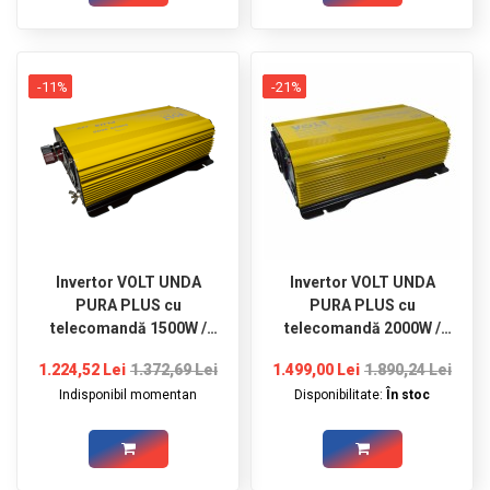
-11%
-21%
Invertor VOLT UNDA
Invertor VOLT UNDA
PURA PLUS cu
PURA PLUS cu
telecomandă 1500W /
telecomandă 2000W /
3000W 12V / 230V
4000W 12V / 230V
1.224,52 Lei
1.372,69 Lei
1.499,00 Lei
1.890,24 Lei
Indisponibil momentan
Disponibilitate:
În stoc