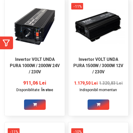
GRADINA
-11%
SCULE
SI
ECHIPAMENTE
ELECTRICE
ECHIPAMENTE
DE
Invertor VOLT UNDA
Invertor VOLT UNDA
PROTECȚIE
PURA 1000W / 2000W 24V
PURA 1500W / 3000W 12V
/ 230V
/ 230V
KITURI
FOTOVOLTAICE
911,06 Lei
1.179,50 Lei
1.320,83 Lei
Disponibilitate:
În stoc
Indisponibil momentan
-11%
-10%