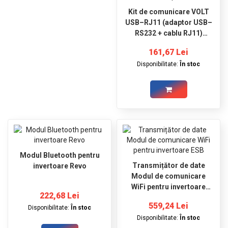
Kit de comunicare VOLT
USB–RJ11 (adaptor USB–
RS232 + cablu RJ11)
pentru invertor sinus pro
161,67 Lei
ultra-HV
Disponibilitate:
În stoc
Modul Bluetooth pentru
Transmițător de date
invertoare Revo
Modul de comunicare
WiFi pentru invertoare
222,68 Lei
ESB
559,24 Lei
Disponibilitate:
În stoc
Disponibilitate:
În stoc