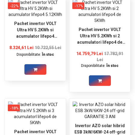
GRADINA
-22%
-17%
SCULE
SI
Pachet invertor VOLT
ECHIPAMENTE
Pachet invertor VOLT
Ultra HV 5.2KWh si
Ultra HV 5.2KWh si 2
acumulator lifepo4
ELECTRICE
acumulatori lifepo4 de
5.12KWh
8.324,61 Lei
10.722,55 Lei
5KWh
ECHIPAMENTE
14.759,79 Lei
17.782,91
Disponibilitate:
În stoc
DE
Lei
PROTECȚIE
Disponibilitate:
În stoc
KITURI
FOTOVOLTAICE
-18%
Invertor AZO solar hibrid
Pachet invertor VOLT
ESB 3kW/6KW-24 off-grid