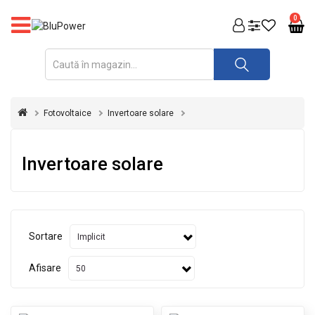
PRODUSE
0
FOTOVOLTAICE
ACUMULATORI
ȘI
Fotovoltaice
Invertoare solare
REDRESOARE
AUTOMATIZARI
Invertoare solare
INVERTOARE
UPS
&
STABILIZATOARE
Sortare
DE
TENSIUNE
Afisare
CASA
SI