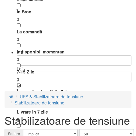
În Stoc
0
La comandă
0
Indisponibil momentan
Preţ
0
Lei -
7-15 Zile
0
Lei
În stoc furnizor (3-5 zile)
UPS & Stabilizatoare de tensiune
0
Stabilizatoare de tensiune
Livrare in 7 zile
Stabilizatoare de tensiune
0
Livrare in 15 zile
Sortare
Afisare