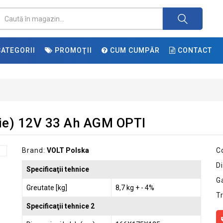
ATEGORII
PROMOŢII
CUM CUMPĂR
CONTACT
rie) 12V 33 Ah AGM OPTI
Brand:
VOLT Polska
C
Di
Specificaţii tehnice
G
Greutate [kg]
8,7 kg + - 4%
T
Specificaţii tehnice 2