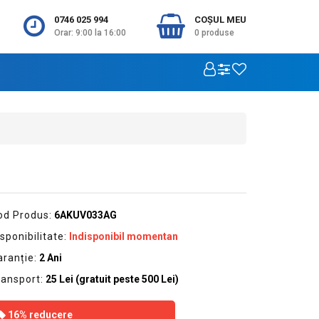
0746 025 994
COŞUL MEU
Orar: 9:00 la 16:00
0
produse
od Produs:
6AKUV033AG
sponibilitate:
Indisponibil momentan
aranție:
2 Ani
ransport:
25 Lei (gratuit peste 500 Lei)
16% reducere