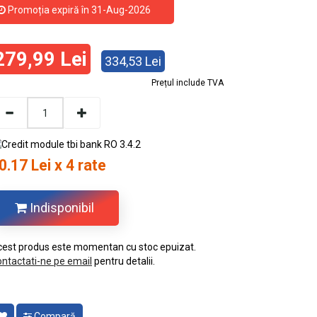
Promoția expiră în 31-Aug-2026
279,99 Lei
334,53 Lei
Prețul include TVA
0.17 Lei x 4 rate
Indisponibil
est produs este momentan cu stoc epuizat.
ntactati-ne pe email
pentru detalii.
Compară