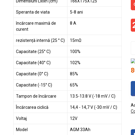
Dimensiuni Lxlxh (cm)
166X175X125
Speranta de viata
5-8 ani
încărcare maximă de
8 A
curent
rezistență internă (25 ° C)
15mΩ
Capacitate (25° C)
100%
Capacitate (40° C)
102%
8
Capacitate (0° C)
85%
Capacitate (-15° C)
65%
Tampon de încărcare
13.5-13.8 V (-18 mV / C)
Ac
Încărcarea ciclică
14,4 - 14,7 V (-30 mV / C)
Co
Voltaj
12V
Model
AGM 33Ah