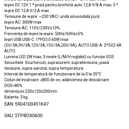
Ieșire DC 12V:1 * priză pentru brichetă auto 12,8 V/8 A max; 3 *
ieșire DC 12,8 V/3 A max
Tensiune de ieșire: ~230 VAC/ undă sinusoidală pură
Ieșire AC: 300W max
Tensiune AC: 110V/230V±10%
Frecvența de ieșire la ieșire: 50Hz/60Hz±5%
Ieșiri USB:USB-C: 1*PD3.0 60W max
(5V/3A,9V/3A,12V/3A,15V/3A,20V/3A); AUTO USB-A: 2*5V2.4A
AUTO
Lumina LED:2W max, 3 nivele (L/M/H reglabil) cu funcție SOS
Securitate: Scurtcircuit, supracurent, supratensiune, joasă
tensiune, supra-sarcină, supra temperatura
Interval de temperatură de funcționare:de la 0 la 35°C
Cicluri de încărcare: ≥800 de ori, adâncimea de descărcare
DOD>80%
dimensiuni:230x120x200mm
Balanta: 3 kg
EAN: 5904100451647
SKU: 5TPBOX0600