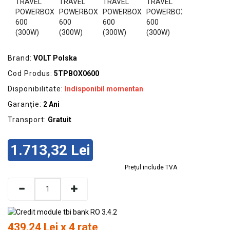
GRADINA
SCULE
SI
ECHIPAMENTE
Brand:
VOLT Polska
ELECTRICE
Cod Produs:
5TPBOX0600
ECHIPAMENTE
Disponibilitate:
Indisponibil momentan
DE
Garanție:
2 Ani
PROTECȚIE
Transport:
Gratuit
KITURI
FOTOVOLTAICE
1.713,32 Lei
Prețul include TVA
439.24 Lei x 4 rate