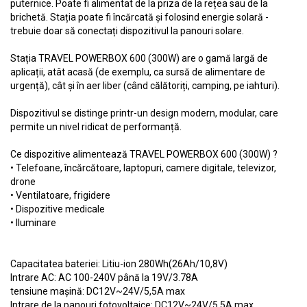
puternice. Poate fi alimentat de la priza de la rețea sau de la
brichetă. Stația poate fi încărcată și folosind energie solară -
trebuie doar să conectați dispozitivul la panouri solare.
Stația TRAVEL POWERBOX 600 (300W) are o gamă largă de
aplicații, atât acasă (de exemplu, ca sursă de alimentare de
urgență), cât și în aer liber (când călătoriți, camping, pe iahturi).
Dispozitivul se distinge printr-un design modern, modular, care
permite un nivel ridicat de performanță.
Ce dispozitive alimentează TRAVEL POWERBOX 600 (300W) ?
• Telefoane, încărcătoare, laptopuri, camere digitale, televizor,
drone
• Ventilatoare, frigidere
• Dispozitive medicale
• Iluminare
Capacitatea bateriei: Litiu-ion 280Wh(26Ah/10,8V)
Intrare AC: AC 100-240V până la 19V/3.78A
tensiune mașină: DC12V~24V/5,5A max
Intrare de la panouri fotovoltaice: DC12V~24V/5,5A max