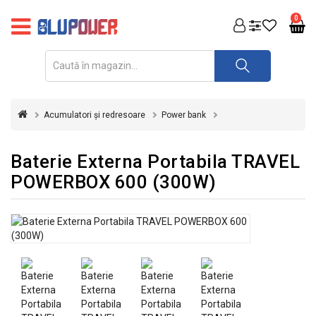
PRODUSE
0
FOTOVOLTAICE
ACUMULATORI
ȘI
Acumulatori și redresoare
Power bank
REDRESOARE
AUTOMATIZARI
Baterie Externa Portabila TRAVEL
POWERBOX 600 (300W)
INVERTOARE
UPS
&
STABILIZATOARE
DE
TENSIUNE
CASA
SI