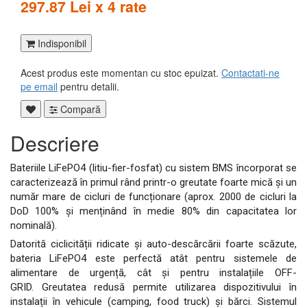
297.87 Lei x 4 rate
Indisponibil
Acest produs este momentan cu stoc epuizat.
Contactati-ne
pe email
pentru detalii.
Compară
Descriere
Bateriile LiFePO4 (litiu-fier-fosfat) cu sistem BMS încorporat se
caracterizează în primul rând printr-o greutate foarte mică și un
număr mare de cicluri de funcționare (aprox. 2000 de cicluri la
DoD 100% și menținând în medie 80% din capacitatea lor
nominală).
Datorită ciclicității ridicate și auto-descărcării foarte scăzute,
bateria LiFePO4 este perfectă atât pentru sistemele de
alimentare de urgență, cât și pentru instalațiile OFF-
GRID. Greutatea redusă permite utilizarea dispozitivului în
instalații în vehicule (camping, food truck) și bărci. Sistemul