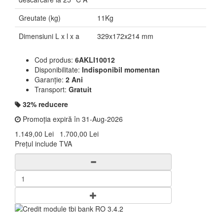
Greutate (kg)
11Kg
Dimensiuni L x l x a
329x172x214 mm
Cod produs:
6AKLI10012
Disponibilitate:
Indisponibil momentan
Garanție:
2 Ani
Transport:
Gratuit
32% reducere
Promoția expiră în 31-Aug-2026
1.149,00 Lei
1.700,00 Lei
Prețul include TVA