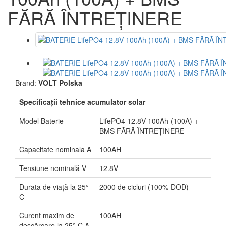
FĂRĂ ÎNTREȚINERE
Brand:
VOLT Polska
Specificaţii tehnice acumulator solar
Model Baterie
LifePO4 12.8V 100Ah (100A) +
BMS FĂRĂ ÎNTREȚINERE
Capacitate nominala A
100AH
Tensiune nominală V
12.8V
Durata de viață la 25°
2000 de cicluri (100% DOD)
C
Curent maxim de
100AH
descărcare la 25° C A