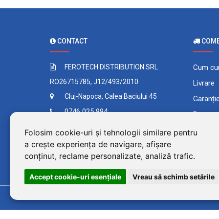
CONTACT
COMEN
FEROTECH DISTRIBUTION SRL
Cum cu
RO26715785, J12/493/2010
Livrare
Cluj-Napoca, Calea Baciului 45
Garanți
0746 025 994
Retur
Contact
Plata în
Folosim cookie-uri și tehnologii similare pentru
a crește experiența de navigare, afișare
Comand
conținut, reclame personalizate, analiză trafic.
Termeni 
Accept cookie-uri esenţiale
Vreau să schimb setările