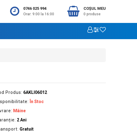
0746 025 994
COŞUL MEU
Orar: 9:00 la 16:00
0
produse
od Produs:
6AKLI06012
sponibilitate:
În Stoc
vrare:
Mâine
aranție:
2 Ani
ransport:
Gratuit