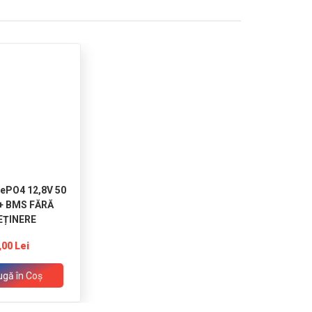
FePO4 12,8V 50
 + BMS FĂRĂ
EȚINERE
,00 Lei
gă în Coş