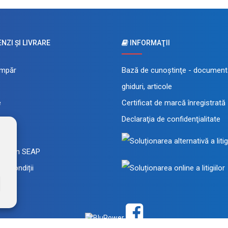
ZI ŞI LIVRARE
INFORMAŢII
mpăr
Bază de cunoştinţe - documenta
ghiduri, articole
e
Certificat de marcă înregistrată
Declaraţia de confidenţialitate
 rate
a prin SEAP
și condiții