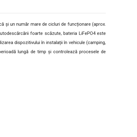
ică și un număr mare de cicluri de funcționare (aprox.
și autodescărcării foarte scăzute, bateria LiFePO4 este
zarea dispozitivului în instalații în vehicule (camping,
 perioadă lungă de timp și controlează procesele de