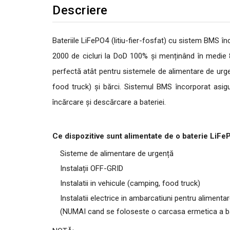
Descriere
Bateriile LiFePO4 (litiu-fier-fosfat) cu sistem BMS î
2000 de cicluri la DoD 100% și menținând în medie 
perfectă atât pentru sistemele de alimentare de urgen
food truck) și bărci.
Sistemul BMS încorporat asigu
încărcare și descărcare a bateriei.
Ce dispozitive sunt alimentate de o baterie LiF
Sisteme de alimentare de urgență
Instalații OFF-GRID
Instalatii in vehicule (camping, food truck)
Instalatii electrice in ambarcatiuni pentru alimenta
(NUMAI cand se foloseste o carcasa ermetica a ba