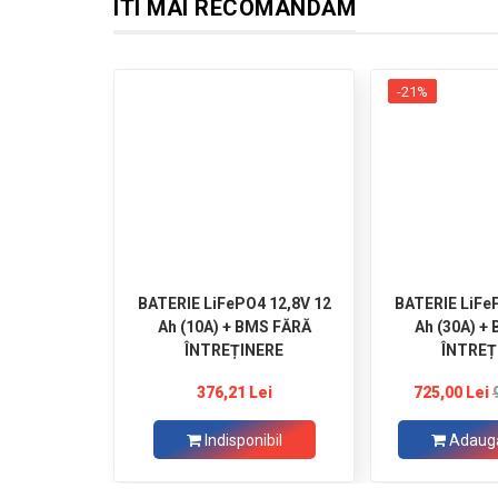
ÎTI MAI RECOMANDĂM
-21%
BATERIE LiFePO4 12,8V 12
BATERIE LiFe
Ah (10A) + BMS FĂRĂ
Ah (30A) +
ÎNTREȚINERE
ÎNTREȚ
376,21 Lei
725,00 Lei
Indisponibil
Adaugă