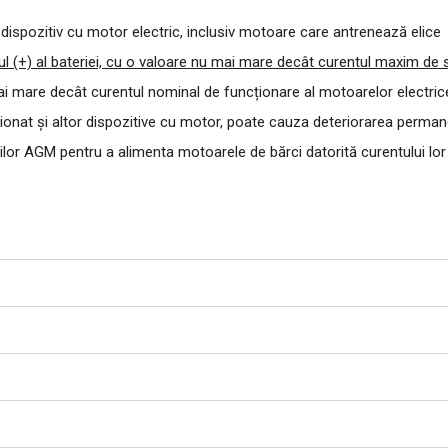
dispozitiv cu motor electric, inclusiv motoare care antrenează elice
tul (+) al bateriei, cu o valoare nu mai mare decât
curentul maxim de s
mai mare decât curentul nominal de funcționare al motoarelor electri
iționat și altor dispozitive cu motor, poate cauza deteriorarea perma
iilor AGM pentru a alimenta motoarele de bărci datorită
curentului lo