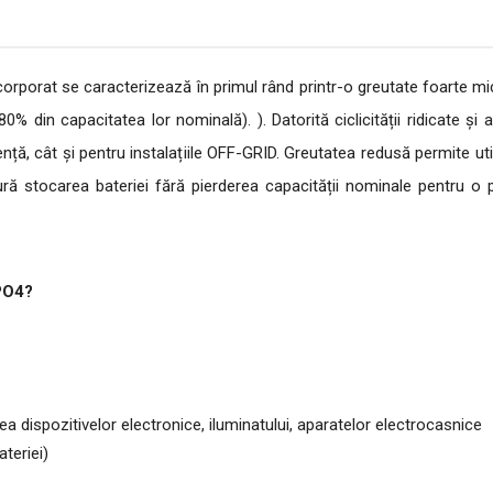
ncorporat se caracterizează în primul rând printr-o greutate foarte m
80% din capacitatea lor nominală). ).
Datorită ciclicității ridicate 
ță, cât și pentru instalațiile OFF-GRID.
Greutatea redusă permite utili
ră stocarea bateriei fără pierderea capacității nominale pentru o
ePO4?
rea dispozitivelor electronice, iluminatului, aparatelor electrocasnice
teriei)