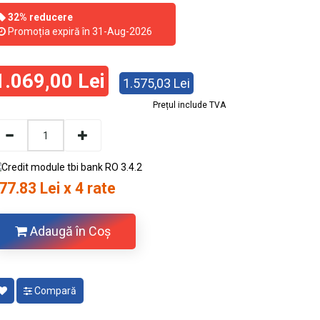
32% reducere
Promoția expiră în 31-Aug-2026
1.069,00 Lei
1.575,03 Lei
Prețul include TVA
77.83 Lei x 4 rate
Adaugă în Coş
Compară