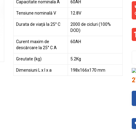
Capacitate nominala A
60AH
Tensiune nominală V
12.8V
Durata de viață la 25° C
2000 de cicluri (100%
DOD)
Curent maxim de
60AH
descărcare la 25° C A
Greutate (kg)
5.2Kg
Dimensiuni L x l x a
198x166x170 mm
2