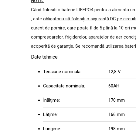
NOTĂ:
Când folosiți o baterie LIFEPO4 pentru a alimenta un 
, este
obligatoriu să folosiți o siguranță DC pe circui
curent de pornire, care poate fi de 5 până la 10 ori 
compresoarelor, frigiderelor, aparatelor de aer cond
acoperită de garanție.
Se recomandă utilizarea bater
Date tehnice
Tensiune nominala:
12,8 V
Capacitate nominala:
60AH
Înălţime:
170 mm
Lăţime:
166 mm
Lungime:
198 mm