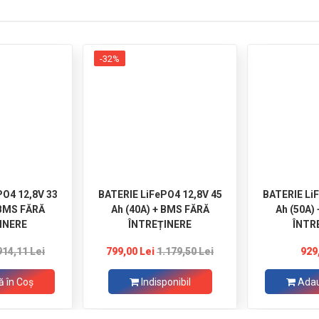
-32%
PO4 12,8V 33
BATERIE LiFePO4 12,8V 45
BATERIE Li
 BMS FĂRĂ
Ah (40A) + BMS FĂRĂ
Ah (50A)
INERE
ÎNTREȚINERE
ÎNTR
914,11 Lei
799,00 Lei
1.179,50 Lei
929
 în Coş
Indisponibil
Adau