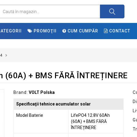
ATEGORII
PROMOŢII
CUM CUMPĂR
CONTACT
O4
Ah (60A) + BMS FĂRĂ ÎNTREȚINERE
Brand:
VOLT Polska
C
Di
Specificaţii tehnice acumulator solar
Li
Model Baterie
LifePO4 12.8V 60Ah
G
(60A) + BMS FĂRĂ
ÎNTREȚINERE
T