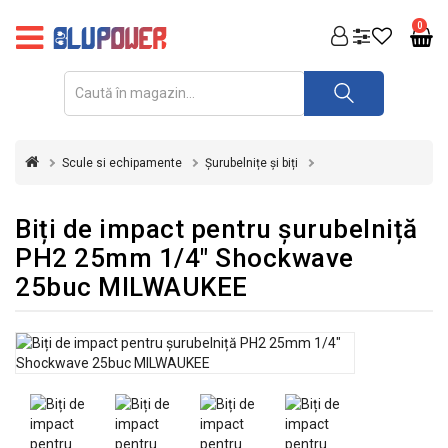
PRODUSE
0
FOTOVOLTAICE
ACUMULATORI
ȘI
Scule si echipamente
Șurubelnițe și biți
REDRESOARE
AUTOMATIZARI
Biți de impact pentru șurubelniță
PH2 25mm 1/4" Shockwave
INVERTOARE
25buc MILWAUKEE
UPS
&
STABILIZATOARE
DE
TENSIUNE
CASA
SI