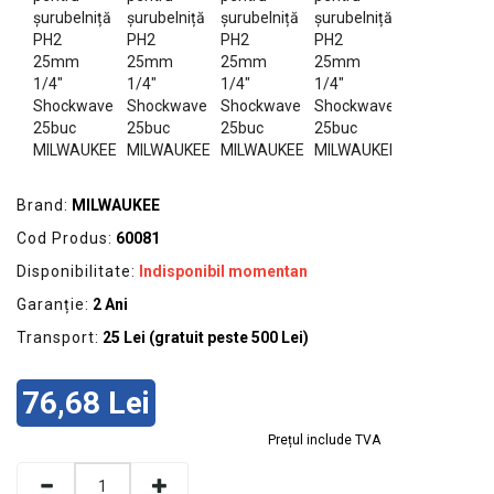
GRADINA
SCULE
SI
ECHIPAMENTE
ELECTRICE
ECHIPAMENTE
DE
Brand:
MILWAUKEE
PROTECȚIE
Cod Produs:
60081
KITURI
Disponibilitate:
Indisponibil momentan
FOTOVOLTAICE
Garanție:
2 Ani
Transport:
25 Lei (gratuit peste 500 Lei)
76,68 Lei
Prețul include TVA