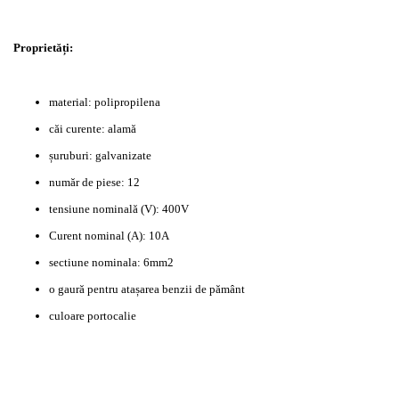
Proprietăți:
material: polipropilena
căi curente: alamă
șuruburi: galvanizate
număr de piese: 12
tensiune nominală (V): 400V
Curent nominal (A): 10A
sectiune nominala: 6mm2
o gaură pentru atașarea benzii de pământ
culoare portocalie