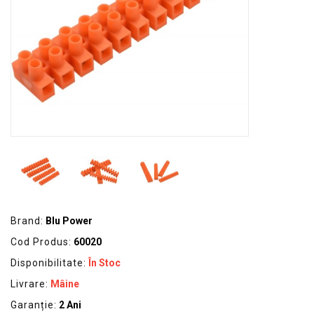
GRADINA
SCULE
SI
ECHIPAMENTE
ELECTRICE
ECHIPAMENTE
DE
PROTECȚIE
KITURI
FOTOVOLTAICE
Brand:
Blu Power
Cod Produs:
60020
Disponibilitate:
În Stoc
Livrare:
Mâine
Garanție:
2 Ani