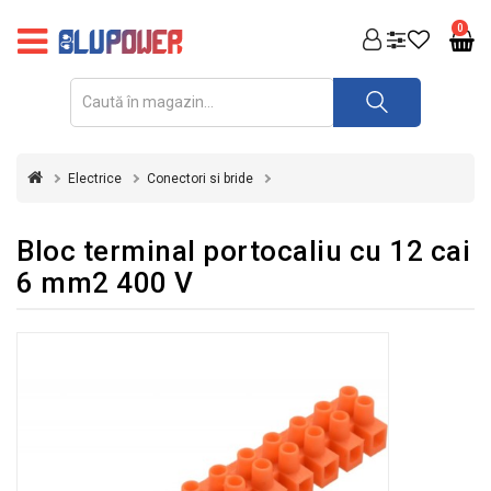
PRODUSE
0
FOTOVOLTAICE
ACUMULATORI
ȘI
Electrice
Conectori si bride
REDRESOARE
AUTOMATIZARI
Bloc terminal portocaliu cu 12 cai
6 mm2 400 V
INVERTOARE
UPS
&
STABILIZATOARE
DE
TENSIUNE
CASA
SI