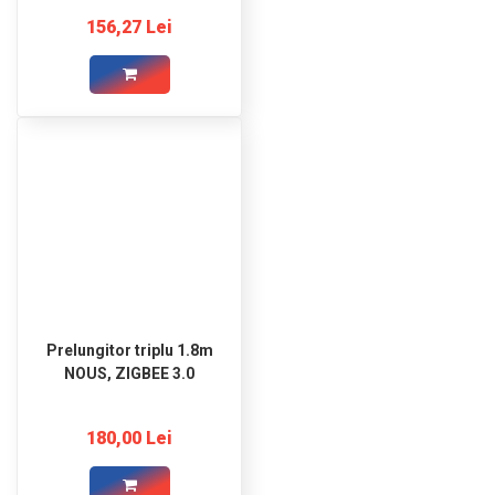
Monitorizare energie,
156,27 Lei
montare pe sina DIN
Prelungitor triplu 1.8m
NOUS, ZIGBEE 3.0
180,00 Lei