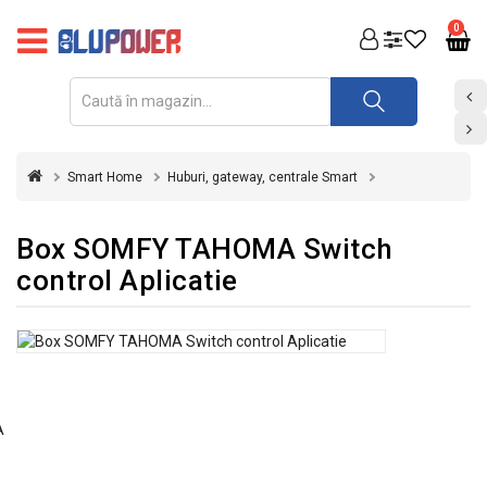
PRODUSE
0
FOTOVOLTAICE
ACUMULATORI
ȘI
Smart Home
Huburi, gateway, centrale Smart
REDRESOARE
AUTOMATIZARI
Box SOMFY TAHOMA Switch
control Aplicatie
INVERTOARE
UPS
&
STABILIZATOARE
DE
TENSIUNE
CASA
SI