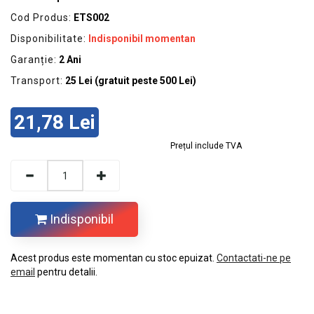
GRADINA
Cod Produs:
ETS002
SCULE
Disponibilitate:
Indisponibil momentan
SI
ECHIPAMENTE
Garanție:
2 Ani
Transport:
25 Lei (gratuit peste 500 Lei)
ELECTRICE
ECHIPAMENTE
21,78 Lei
DE
PROTECȚIE
Prețul include TVA
KITURI
FOTOVOLTAICE
Indisponibil
Acest produs este momentan cu stoc epuizat.
Contactati-ne pe
email
pentru detalii.