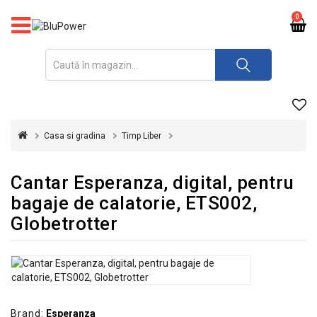
PRODUSE
0
FOTOVOLTAICE
ACUMULATORI
ȘI
REDRESOARE
Casa si gradina
Timp Liber
AUTOMATIZARI
Cantar Esperanza, digital, pentru
INVERTOARE
bagaje de calatorie, ETS002,
UPS
Globetrotter
&
STABILIZATOARE
DE
TENSIUNE
CASA
SI
Brand:
Esperanza