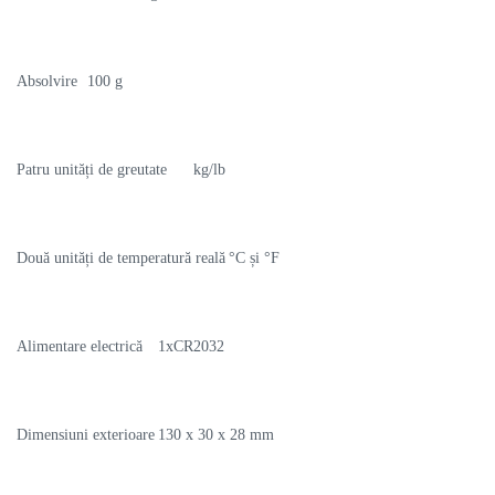
Absolvire
100 g
Patru unități de greutate
kg/lb
Două unități de temperatură reală
°C și °F
Alimentare electrică
1xCR2032
Dimensiuni exterioare
130 x 30 x 28 mm