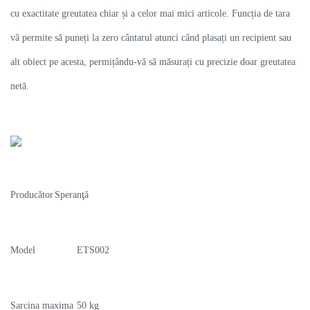
cu exactitate greutatea chiar și a celor mai mici articole. Funcția de tara
vă permite să puneți la zero cântarul atunci când plasați un recipient sau
alt obiect pe acesta, permițându-vă să măsurați cu precizie doar greutatea
netă.
Producător
Speranţă
Model
ETS002
Sarcina maxima
50 kg