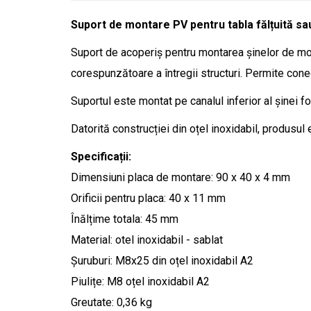
Suport de montare PV pentru tabla fălțuită sau
Suport de acoperiș pentru montarea șinelor de mon
corespunzătoare a întregii structuri. Permite conec
Suportul este montat pe canalul inferior al șinei 
Datorită construcției din oțel inoxidabil, produsul e
Specificații:
Dimensiuni placa de montare: 90 x 40 x 4 mm
Orificii pentru placa: 40 x 11 mm
Înălțime totala: 45 mm
Material: otel inoxidabil - sablat
Șuruburi: M8x25 din oțel inoxidabil A2
Piulițe: M8 oțel inoxidabil A2
Greutate: 0,36 kg