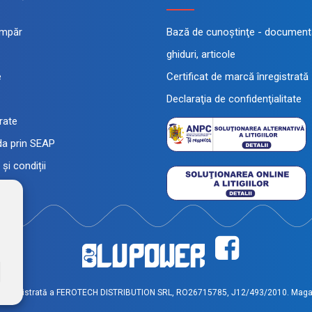
mpăr
Bază de cunoştinţe - documenta
ghiduri, articole
e
Certificat de marcă înregistrată
Declaraţia de confidenţialitate
 rate
a prin SEAP
și condiții
înregistrată a FEROTECH DISTRIBUTION SRL, RO26715785, J12/493/2010. Magaz