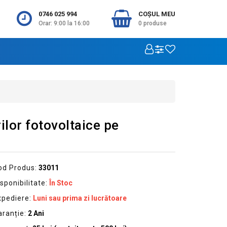
0746 025 994
COŞUL MEU
Orar: 9:00 la 16:00
0
produse
lor fotovoltaice pe
od Produs:
33011
sponibilitate:
În Stoc
xpediere:
Luni sau prima zi lucrătoare
aranție:
2 Ani