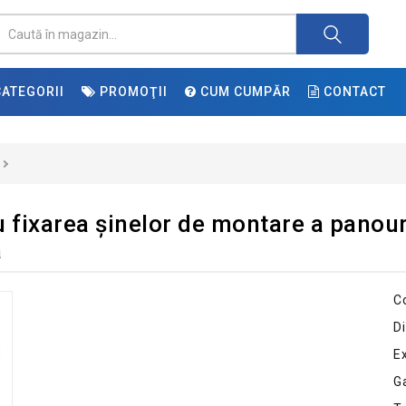
ATEGORII
PROMOŢII
CUM CUMPĂR
CONTACT
 fixarea șinelor de montare a panouri
a
C
Di
E
G