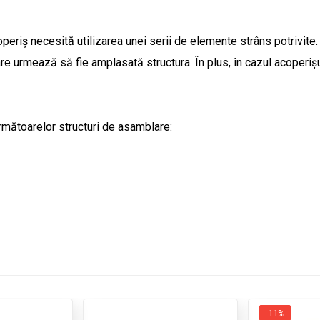
operiș necesită utilizarea unei serii de elemente strâns potrivit
re urmează să fie amplasată structura. În plus, în cazul acoperișur
următoarelor structuri de asamblare:
-11%