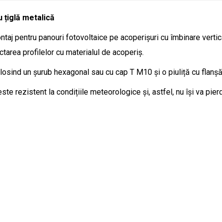
 țiglă metalică
taj pentru panouri fotovoltaice pe acoperișuri cu îmbinare verti
tarea profilelor cu materialul de acoperiș.
folosind un șurub hexagonal sau cu cap T M10 și o piuliță cu flanș
ste rezistent la condițiile meteorologice și, astfel, nu își va pier