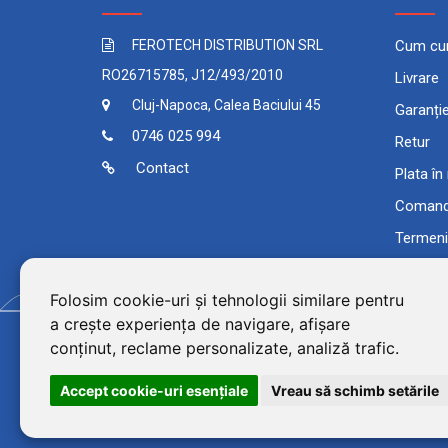
FEROTECH DISTRIBUTION SRL
Cum cu
RO26715785, J12/493/2010
Livrare
Cluj-Napoca, Calea Baciului 45
Garanți
0746 025 994
Retur
Contact
Plata în
Comand
Termeni 
Folosim cookie-uri și tehnologii similare pentru
a crește experiența de navigare, afișare
conținut, reclame personalizate, analiză trafic.
Accept cookie-uri esenţiale
Vreau să schimb setările
©2026 BluPower® marcă 