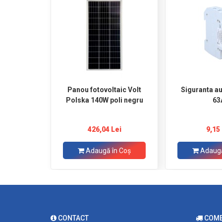
Panou fotovoltaic Volt
Siguranta a
Polska 140W poli negru
63
426,04 Lei
9,15 
Adaugă în Coş
Adaugă
CONTACT
COMEN