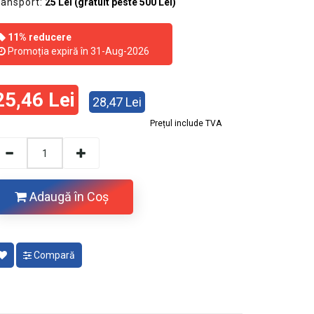
ransport:
25 Lei (gratuit peste 500 Lei)
11% reducere
Promoția expiră în 31-Aug-2026
25,46 Lei
28,47 Lei
Prețul include TVA
Adaugă în Coş
Compară