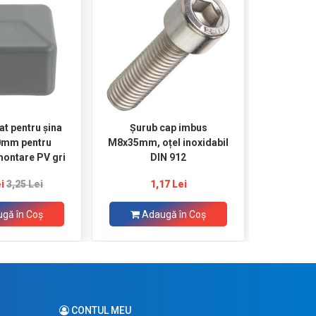
at pentru șina
Șurub cap imbus
Kit solar
0mm pentru
M8x35mm, oțel inoxidabil
170W / 1
 montare PV gri
DIN 912
fotovolt
tensiun
i
3,25 Lei
1,17 Lei
6
gă în Coş
Adaugă în Coş
CONTUL MEU