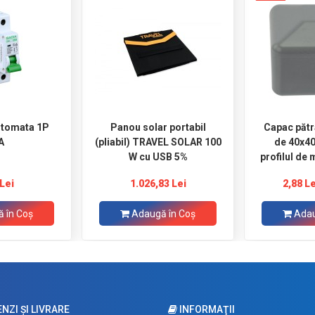
utomata 1P
Panou solar portabil
Capac pătr
A
(pliabil) TRAVEL SOLAR 100
de 40x4
W cu USB 5%
profilul de
Lei
1.026,83 Lei
2,88 Le
 în Coş
Adaugă în Coş
Adau
ZI ŞI LIVRARE
INFORMAŢII