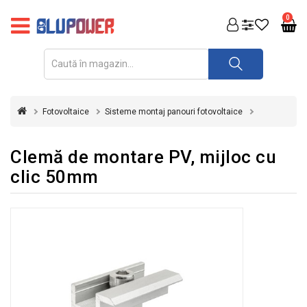
PRODUSE
0
FOTOVOLTAICE
ACUMULATORI
ȘI
Fotovoltaice
Sisteme montaj panouri fotovoltaice
REDRESOARE
AUTOMATIZARI
Clemă de montare PV, mijloc cu
clic 50mm
INVERTOARE
UPS
&
STABILIZATOARE
DE
TENSIUNE
CASA
SI