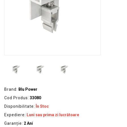
GRADINA
SCULE
SI
ECHIPAMENTE
ELECTRICE
ECHIPAMENTE
DE
PROTECȚIE
KITURI
FOTOVOLTAICE
Brand:
Blu Power
Cod Produs:
33080
Disponibilitate:
În Stoc
Expediere:
Luni sau prima zi lucrătoare
Garanție:
2 Ani