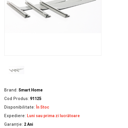
GRADINA
SCULE
SI
ECHIPAMENTE
ELECTRICE
ECHIPAMENTE
DE
PROTECȚIE
KITURI
FOTOVOLTAICE
Brand:
Smart Home
Cod Produs:
91125
Disponibilitate:
În Stoc
Expediere:
Luni sau prima zi lucrătoare
Garanție:
2 Ani