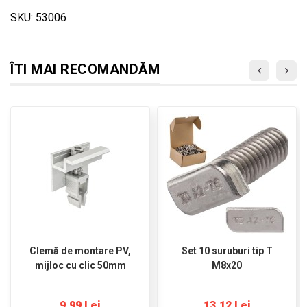
SKU: 53006
ÎTI MAI RECOMANDĂM
Clemă de montare PV,
Set 10 suruburi tip T
mijloc cu clic 50mm
M8x20
9,99 Lei
13,12 Lei