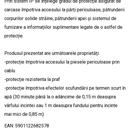
Prin sistem IP se înțelege gradul de protecție asigurat de
carcase împotriva accesului la părți periculoase, pătrunderii
corpurilor solide străine, pătrunderii apei și sistemul de
furnizare a informațiilor suplimentare legate de o astfel de
protecție.
Produsul prezentat are următoarele proprietăți:
-protecție împotriva accesului la piesele periculoase prin
cablu
-protecție rezistenta la praf
-protecție împotriva efectelor scufundării pe termen scurt în
apă (30 minute până la o adâncime de 0,15 m deasupra
vârfului incintei sau 1 m deasupra fundului pentru incinte
mai mici de 0,85 m)
EAN: 5901122682578