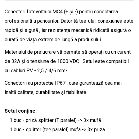
Conectori fotovoltaici MC4 (+ și -) pentru conectarea
profesională a panourilor. Datorită tee-ului, conexiunea este
rapidă și sigură , iar rezistența mecanică ridicată asigură o
durată de viață extrem de lungă a produsului.
Materialul de prelucrare vă permite să operați cu un curent
de 32A și o tensiune de 1000 VDC . Setul este compatibil
cu cabluri PV - 2,5 / 4/6 mm².
Conectorii au protecție IP67 , care garantează cea mai
înaltă calitate, durabilitate și fiabilitate.
Setul conține:
1 buc - priză splitter (T paralel) -> 3x mufă
1 buc - splitter (tee paralel) mufa -> 3x priza