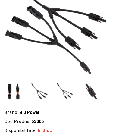
GRADINA
SCULE
SI
ECHIPAMENTE
ELECTRICE
ECHIPAMENTE
DE
PROTECȚIE
KITURI
FOTOVOLTAICE
Brand:
Blu Power
Cod Produs:
53006
Disponibilitate:
În Stoc