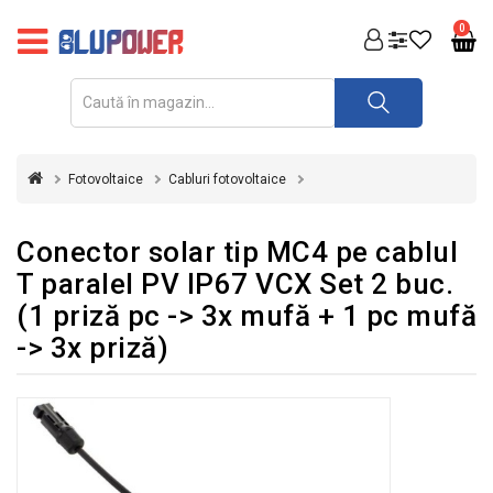
PRODUSE
0
FOTOVOLTAICE
ACUMULATORI
ȘI
Fotovoltaice
Cabluri fotovoltaice
REDRESOARE
AUTOMATIZARI
Conector solar tip MC4 pe cablul
T paralel PV IP67 VCX Set 2 buc.
INVERTOARE
(1 priză pc -> 3x mufă + 1 pc mufă
UPS
-> 3x priză)
&
STABILIZATOARE
DE
TENSIUNE
CASA
SI