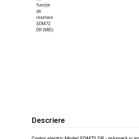
Descriere
Contor electric Model SDM72 DR - măsoară și indi