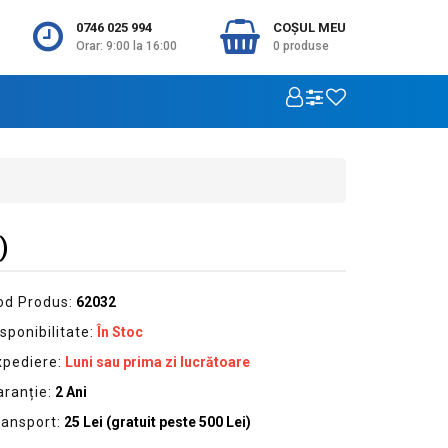
0746 025 994
COŞUL MEU
Orar: 9:00 la 16:00
0
produse
)
od Produs:
62032
sponibilitate:
În Stoc
xpediere:
Luni sau prima zi lucrătoare
aranție:
2 Ani
ransport:
25 Lei (gratuit peste 500 Lei)