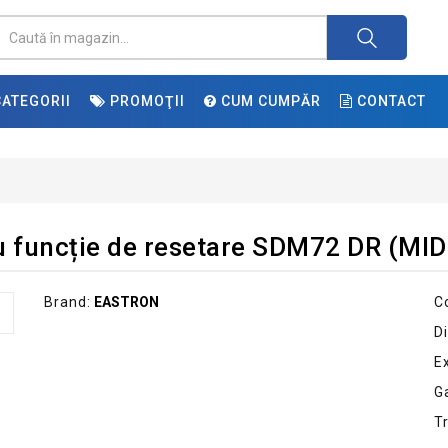
ATEGORII
PROMOŢII
CUM CUMPĂR
CONTACT
cu funcție de resetare SDM72 DR (MID
Brand:
EASTRON
C
Di
E
G
T