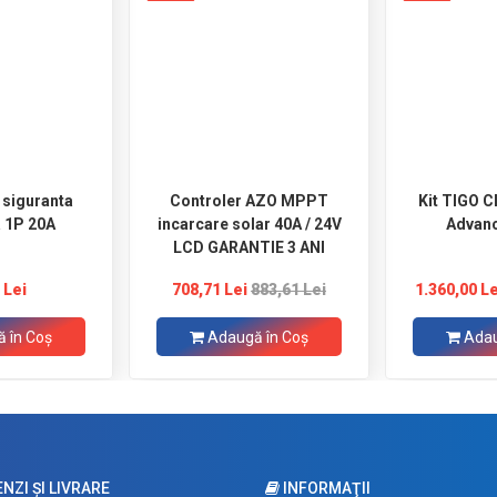
i siguranta
Controler AZO MPPT
Kit TIGO 
 1P 20A
incarcare solar 40A / 24V
Advanc
LCD GARANTIE 3 ANI
 Lei
708,71 Lei
883,61 Lei
1.360,00 Le
 în Coş
Adaugă în Coş
Adau
ZI ŞI LIVRARE
INFORMAŢII