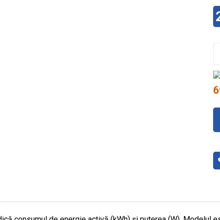
6
că consumul de energie activă (kWh) și puterea (W). Modelul est