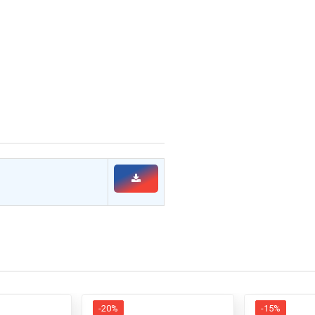
-20%
-15%