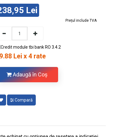
238,95 Lei
Prețul include TVA
9.88 Lei x 4 rate
Adaugă în Coş
Compară
e echipat cu opțiunea de resetare a indicației