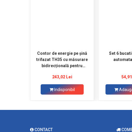
Contor de energie pe șină
Set 6 bucat
trifazat TH35 cu măsurare
automata
bidirecțională pentru
fotovoltaic IP51 EASTRON
243,02 Lei
54,91
Indisponibil
Adaugă
CONTACT
COMEN