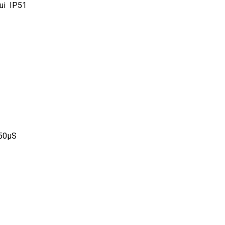
lui IP51
 50µS