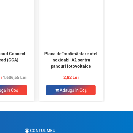
Cloud Connect
Placa de împământare otel
Tablou el
ed (CCA)
inoxidabil A2 pentru
panouri fotovoltaice
i
1.606,55 Lei
2,82 Lei
7
gă în Coş
Adaugă în Coş
Ad
CONTUL MEU