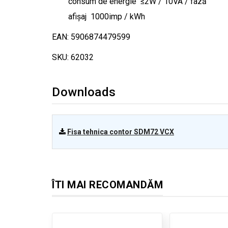
consum de energie ≤2W / 10VA / fază
afișaj 1000imp / kWh
EAN: 5906874479599
SKU: 62032
Downloads
Fisa tehnica contor SDM72 VCX
ÎTI MAI RECOMANDĂM