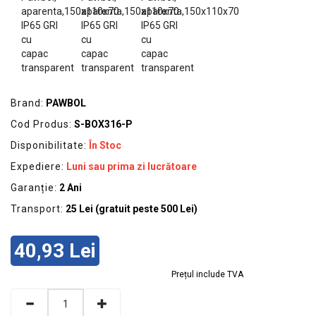
GRADINA
SCULE
SI
ECHIPAMENTE
ELECTRICE
Brand:
PAWBOL
ECHIPAMENTE
Cod Produs:
S-BOX316-P
DE
PROTECȚIE
Disponibilitate:
În Stoc
Expediere:
Luni sau prima zi lucrătoare
KITURI
FOTOVOLTAICE
Garanție:
2 Ani
Transport:
25 Lei (gratuit peste 500 Lei)
40,93 Lei
Prețul include TVA