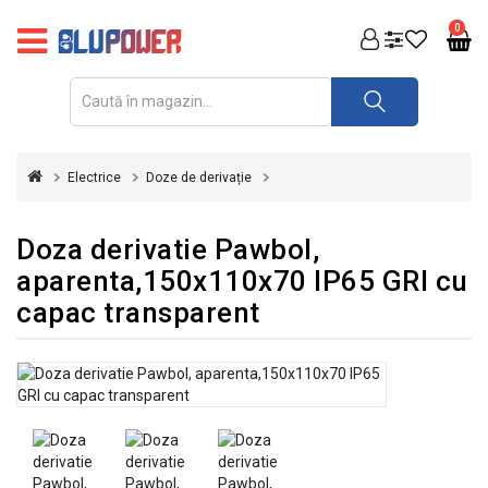
PRODUSE
0
FOTOVOLTAICE
ACUMULATORI
ȘI
Electrice
Doze de derivație
REDRESOARE
AUTOMATIZARI
Doza derivatie Pawbol,
aparenta,150x110x70 IP65 GRI cu
INVERTOARE
capac transparent
UPS
&
STABILIZATOARE
DE
TENSIUNE
CASA
SI