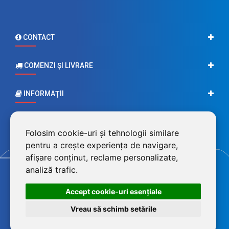
CONTACT
COMENZI ŞI LIVRARE
INFORMAŢII
CONTUL MEU
Folosim cookie-uri și tehnologii similare
pentru a crește experiența de navigare,
afișare conținut, reclame personalizate,
analiză trafic.
Accept cookie-uri esenţiale
Vreau să schimb setările
©2026 BluPower® marcă înregistrată a FEROTECH DISTRIBUTION SRL,
RO26715785, J12/493/2010. Magazin dezvoltat de
LiveCOM