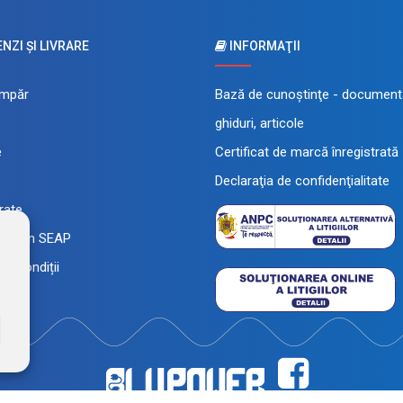
ZI ŞI LIVRARE
INFORMAŢII
mpăr
Bază de cunoştinţe - documenta
ghiduri, articole
e
Certificat de marcă înregistrată
Declaraţia de confidenţialitate
 rate
a prin SEAP
și condiții