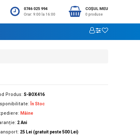
0746 025 994
COŞUL MEU
Orar: 9:00 la 16:00
0
produse
od Produs:
S-BOX416
sponibilitate:
În Stoc
xpediere:
Mâine
aranție:
2 Ani
ransport:
25 Lei (gratuit peste 500 Lei)