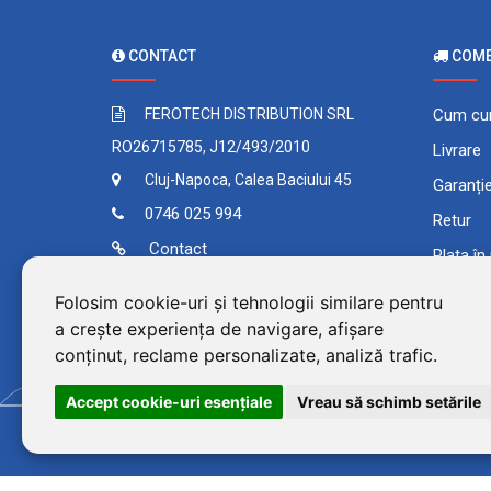
CONTACT
COMEN
FEROTECH DISTRIBUTION SRL
Cum cu
RO26715785, J12/493/2010
Livrare
Cluj-Napoca, Calea Baciului 45
Garanți
0746 025 994
Retur
Contact
Plata în
Comand
Folosim cookie-uri și tehnologii similare pentru
Termeni 
a crește experiența de navigare, afișare
conținut, reclame personalizate, analiză trafic.
Accept cookie-uri esenţiale
Vreau să schimb setările