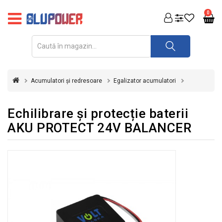
PRODUSE
0
FOTOVOLTAICE
ACUMULATORI
ȘI
Acumulatori și redresoare
Egalizator acumulatori
REDRESOARE
AUTOMATIZARI
Echilibrare și protecție baterii
AKU PROTECT 24V BALANCER
INVERTOARE
UPS
&
STABILIZATOARE
DE
TENSIUNE
CASA
SI