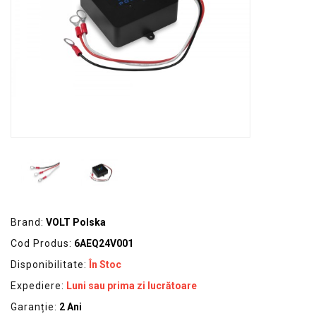
GRADINA
SCULE
SI
ECHIPAMENTE
ELECTRICE
ECHIPAMENTE
DE
PROTECȚIE
KITURI
FOTOVOLTAICE
Brand:
VOLT Polska
Cod Produs:
6AEQ24V001
Disponibilitate:
În Stoc
Expediere:
Luni sau prima zi lucrătoare
Garanție:
2 Ani