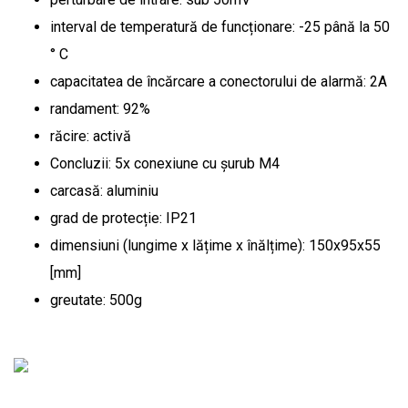
interval de temperatură de funcționare: -25 până la 50
° C
capacitatea de încărcare a conectorului de alarmă: 2A
randament: 92%
răcire: activă
Concluzii: 5x conexiune cu șurub M4
carcasă: aluminiu
grad de protecție: IP21
dimensiuni (lungime x lățime x înălțime): 150x95x55
[mm]
greutate: 500g