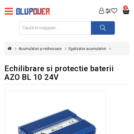
PRODUSE
0
FOTOVOLTAICE
ACUMULATORI
ȘI
Acumulatori și redresoare
Egalizator acumulatori
REDRESOARE
AUTOMATIZARI
Echilibrare si protectie baterii
AZO BL 10 24V
INVERTOARE
UPS
&
STABILIZATOARE
DE
TENSIUNE
CASA
SI