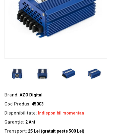
GRADINA
SCULE
SI
ECHIPAMENTE
ELECTRICE
ECHIPAMENTE
DE
PROTECȚIE
KITURI
FOTOVOLTAICE
Brand:
AZO Digital
Cod Produs:
45003
Disponibilitate:
Indisponibil momentan
Garanție:
2 Ani
Transport:
25 Lei (gratuit peste 500 Lei)