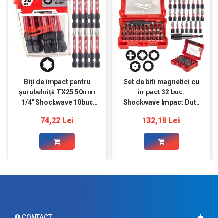
Biți de impact pentru
Set de biti magnetici cu
șurubelniță TX25 50mm
impact 32 buc.
1/4" Shockwave 10buc
Shockwave Impact Duty
MILWAUKEE
Milwaukee
74,22 Lei
132,18 Lei
CONTACT