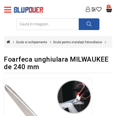
PRODUSE
0
FOTOVOLTAICE
ACUMULATORI
ȘI
Scule si echipamente
Scule pentru instalații fotovoltaice
REDRESOARE
AUTOMATIZARI
Foarfeca unghiulara MILWAUKEE
de 240 mm
INVERTOARE
UPS
&
STABILIZATOARE
DE
TENSIUNE
CASA
SI