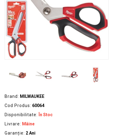
GRADINA
SCULE
SI
ECHIPAMENTE
ELECTRICE
ECHIPAMENTE
DE
PROTECȚIE
KITURI
FOTOVOLTAICE
Brand:
MILWAUKEE
Cod Produs:
60064
Disponibilitate:
În Stoc
Livrare:
Mâine
Garanție:
2 Ani