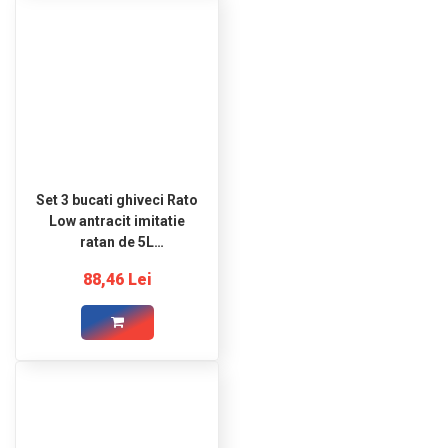
Set 3 bucati ghiveci Rato
Low antracit imitatie
ratan de 5L
200x200x202mm
88,46 Lei
Prosperplast