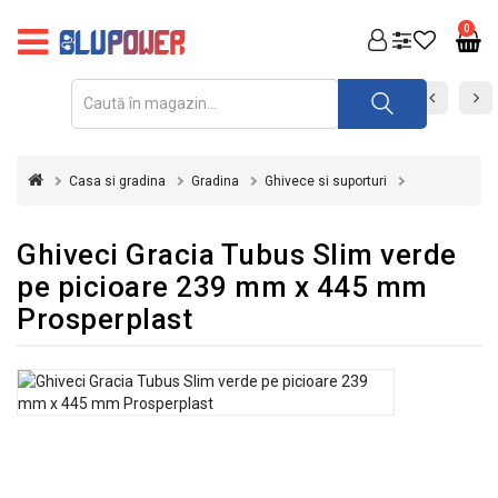
PRODUSE
0
FOTOVOLTAICE
ACUMULATORI
ȘI
Casa si gradina
Gradina
Ghivece si suporturi
REDRESOARE
AUTOMATIZARI
Ghiveci Gracia Tubus Slim verde
pe picioare 239 mm x 445 mm
INVERTOARE
Prosperplast
UPS
&
STABILIZATOARE
DE
TENSIUNE
CASA
SI