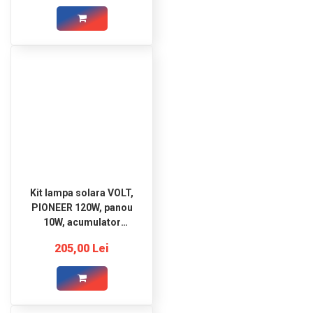
furtun de 3/4") VERTO
Kit lampa solara VOLT,
PIONEER 120W, panou
10W, acumulator
15000mAh, telecomanda
205,00 Lei
si senzor de miscare