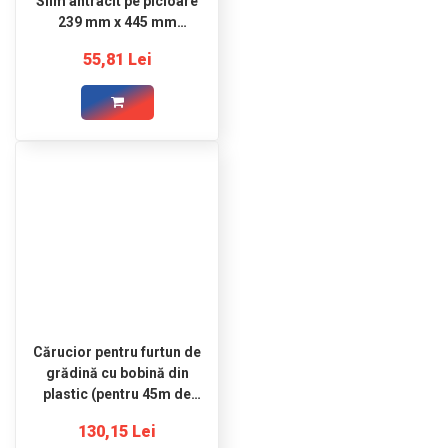
Slim antracit pe picioare
239 mm x 445 mm
Prosperplast
55,81 Lei
Cărucior pentru furtun de
grădină cu bobină din
plastic (pentru 45m de
furtun de 1/2"; 35m de
130,15 Lei
furtun de 5/8"; 15m de