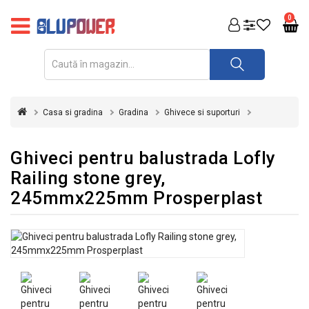
PRODUSE
0
FOTOVOLTAICE
ACUMULATORI
ȘI
Casa si gradina
Gradina
Ghivece si suporturi
REDRESOARE
AUTOMATIZARI
Ghiveci pentru balustrada Lofly
Railing stone grey,
INVERTOARE
245mmx225mm Prosperplast
UPS
&
STABILIZATOARE
DE
TENSIUNE
CASA
SI