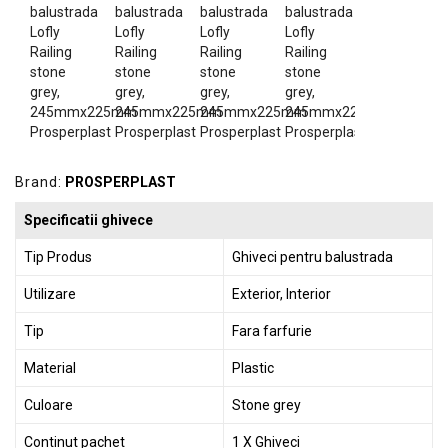
GRADINA
SCULE
SI
ECHIPAMENTE
ELECTRICE
ECHIPAMENTE
Brand:
PROSPERPLAST
DE
PROTECȚIE
Specificatii ghivece
KITURI
Tip Produs
Ghiveci pentru balustrada
FOTOVOLTAICE
Utilizare
Exterior, Interior
Tip
Fara farfurie
Material
Plastic
Culoare
Stone grey
Continut pachet
1 X Ghiveci