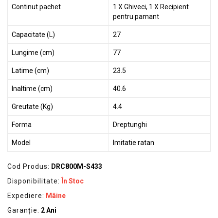
Continut pachet
1 X Ghiveci, 1 X Recipient
pentru pamant
Capacitate (L)
27
Lungime (cm)
77
Latime (cm)
23.5
Inaltime (cm)
40.6
Greutate (Kg)
4.4
Forma
Dreptunghi
Model
Imitatie ratan
Cod Produs:
DRC800M-S433
Disponibilitate:
În Stoc
Expediere:
Mâine
Garanție:
2 Ani