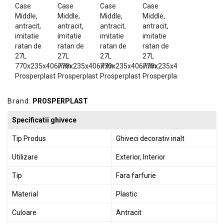
GRADINA
SCULE
SI
ECHIPAMENTE
ELECTRICE
ECHIPAMENTE
DE
Brand:
PROSPERPLAST
PROTECȚIE
Specificatii ghivece
KITURI
FOTOVOLTAICE
Tip Produs
Ghiveci decorativ inalt
Utilizare
Exterior, Interior
Tip
Fara farfurie
Material
Plastic
Culoare
Antracit