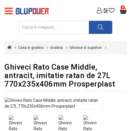
PRODUSE
0
FOTOVOLTAICE
ACUMULATORI
ȘI
Casa si gradina
Gradina
Ghivece si suporturi
REDRESOARE
AUTOMATIZARI
Ghiveci Rato Case Middle,
antracit, imitatie ratan de 27L
INVERTOARE
770x235x406mm Prosperplast
UPS
&
STABILIZATOARE
DE
TENSIUNE
CASA
SI