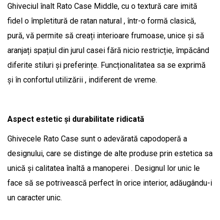
Ghiveciul înalt Rato Case Middle, cu o textură care imită
fidel o împletitură de ratan natural , într-o formă clasică,
pură, vă permite să creați interioare frumoase, unice și să
aranjați spațiul din jurul casei fără nicio restricție, împăcând
diferite stiluri și preferințe. Funcționalitatea sa se exprimă
și în confortul utilizării , indiferent de vreme.
Aspect estetic și durabilitate ridicată
Ghivecele Rato Case sunt o adevărată capodoperă a
designului, care se distinge de alte produse prin estetica sa
unică și calitatea înaltă a manoperei . Designul lor unic le
face să se potrivească perfect în orice interior, adăugându-i
un caracter unic.