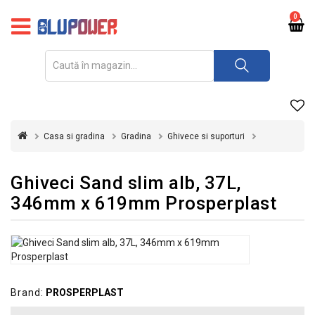
PRODUSE
0
FOTOVOLTAICE
ACUMULATORI
ȘI
REDRESOARE
Casa si gradina
Gradina
Ghivece si suporturi
AUTOMATIZARI
INVERTOARE
Ghiveci Sand slim alb, 37L,
346mm x 619mm Prosperplast
UPS
&
STABILIZATOARE
DE
TENSIUNE
CASA
Brand:
PROSPERPLAST
SI