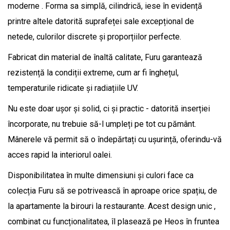
moderne . Forma sa simplă, cilindrică, iese în evidență
printre altele datorită suprafeței sale excepțional de
netede, culorilor discrete și proporțiilor perfecte.
Fabricat din material de înaltă calitate, Furu garantează
rezistență la condiții extreme, cum ar fi înghețul,
temperaturile ridicate și radiațiile UV.
Nu este doar ușor și solid, ci și practic - datorită inserției
încorporate, nu trebuie să-l umpleți pe tot cu pământ.
Mânerele vă permit să o îndepărtați cu ușurință, oferindu-vă
acces rapid la interiorul oalei.
Disponibilitatea în multe dimensiuni și culori face ca
colecția Furu să se potrivească în aproape orice spațiu, de
la apartamente la birouri la restaurante. Acest design unic ,
combinat cu funcționalitatea, îl plasează pe Heos în fruntea