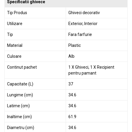
GRADINA
Specificatii ghivece
Tip Produs
Ghiveci decorativ
SCULE
SI
Utilizare
Exterior, Interior
ECHIPAMENTE
Tip
Fara farfurie
ELECTRICE
Material
Plastic
ECHIPAMENTE
DE
Culoare
Alb
PROTECȚIE
Continut pachet
1 X Ghiveci, 1 X Recipient
KITURI
pentru pamant
FOTOVOLTAICE
Capacitate (L)
37
Lungime (cm)
34.6
Latime (cm)
34.6
Inaltime (cm)
61.9
Diametru (cm)
34.6