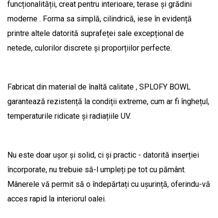
funcționalității, creat pentru interioare, terase și grădini
moderne . Forma sa simplă, cilindrică, iese în evidență
printre altele datorită suprafeței sale excepțional de
netede, culorilor discrete și proporțiilor perfecte.
Fabricat din material de înaltă calitate , SPLOFY BOWL
garantează rezistență la condiții extreme, cum ar fi înghețul,
temperaturile ridicate și radiațiile UV.
Nu este doar ușor și solid, ci și practic - datorită inserției
încorporate, nu trebuie să-l umpleți pe tot cu pământ.
Mânerele vă permit să o îndepărtați cu ușurință, oferindu-vă
acces rapid la interiorul oalei.