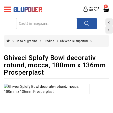
PRODUSE
0
FOTOVOLTAICE
ACUMULATORI
ȘI
Casa si gradina
Gradina
Ghivece si suporturi
REDRESOARE
AUTOMATIZARI
Ghiveci Splofy Bowl decorativ
rotund, mocca, 180mm x 136mm
INVERTOARE
Prosperplast
UPS
&
STABILIZATOARE
DE
TENSIUNE
CASA
SI