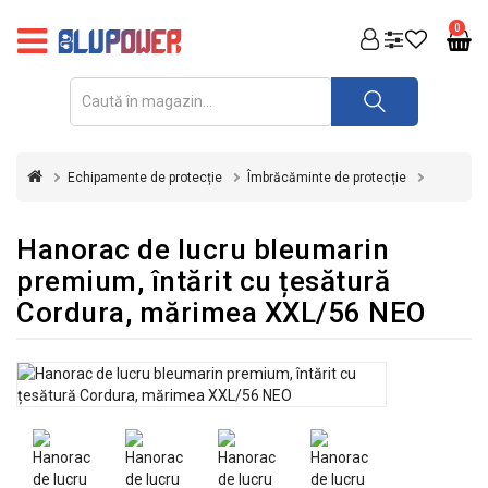
PRODUSE
0
FOTOVOLTAICE
ACUMULATORI
ȘI
Echipamente de protecție
Îmbrăcăminte de protecție
REDRESOARE
AUTOMATIZARI
Hanorac de lucru bleumarin
premium, întărit cu țesătură
INVERTOARE
Cordura, mărimea XXL/56 NEO
UPS
&
STABILIZATOARE
DE
TENSIUNE
CASA
SI