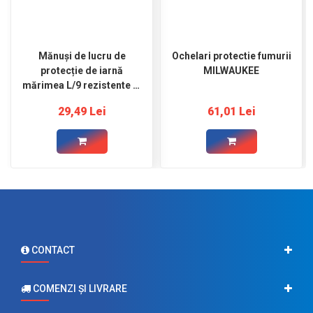
Mănuși de lucru de
Ochelari protectie fumurii
protecție de iarnă
MILWAUKEE
mărimea L/9 rezistente la
tăiere, nivel de protecție
29,49 Lei
61,01 Lei
1/A MILWAUKEE
CONTACT
COMENZI ŞI LIVRARE