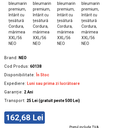
GRADINA
SCULE
SI
ECHIPAMENTE
ELECTRICE
ECHIPAMENTE
DE
Brand:
NEO
PROTECȚIE
Cod Produs:
60138
KITURI
Disponibilitate:
În Stoc
FOTOVOLTAICE
Expediere:
Luni sau prima zi lucrătoare
Garanție:
2 Ani
Transport:
25 Lei (gratuit peste 500 Lei)
162,68 Lei
Prețul include TVA