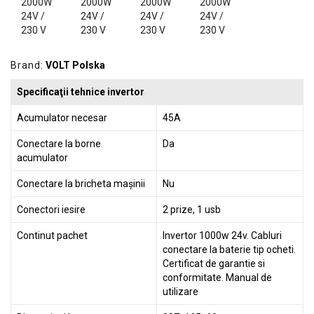
GRADINA
SCULE
SI
ECHIPAMENTE
Brand:
VOLT Polska
ELECTRICE
Specificaţii tehnice invertor
ECHIPAMENTE
Acumulator necesar
45A
DE
PROTECȚIE
Conectare la borne
Da
acumulator
KITURI
Conectare la bricheta mașinii
Nu
FOTOVOLTAICE
Conectori iesire
2 prize, 1 usb
Continut pachet
Invertor 1000w 24v. Cabluri
conectare la baterie tip ocheti.
Certificat de garantie si
conformitate. Manual de
utilizare