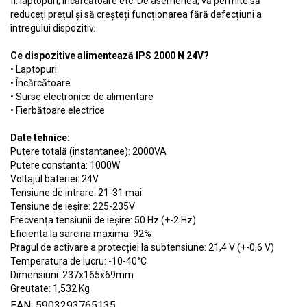
fi: laptopuri, încărcătoare etc. De asemenea, vă permite să
reduceți prețul și să creșteți funcționarea fără defecțiuni a
întregului dispozitiv.
Ce dispozitive alimentează IPS 2000 N 24V?
• Laptopuri
• Încărcătoare
• Surse electronice de alimentare
• Fierbătoare electrice
Date tehnice:
Putere totală (instantanee): 2000VA
Putere constanta: 1000W
Voltajul bateriei: 24V
Tensiune de intrare: 21-31 mai
Tensiune de ieșire: 225-235V
Frecvența tensiunii de ieșire: 50 Hz (+-2 Hz)
Eficienta la sarcina maxima: 92%
Pragul de activare a protecției la subtensiune: 21,4 V (+-0,6 V)
Temperatura de lucru: -10-40°C
Dimensiuni: 237x165x69mm
Greutate: 1,532 Kg
EAN: 5903293765135