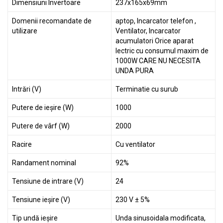
Dimensiuni Invertoare
237x165x69mm
Domenii recomandate de
aptop, Incarcator telefon ,
utilizare
Ventilator, Incarcator
acumulatori Orice aparat
lectric cu consumul maxim de
1000W CARE NU NECESITA
UNDA PURA
Intrări (V)
Terminatie cu surub
Putere de ieșire (W)
1000
Putere de vârf (W)
2000
Racire
Cu ventilator
Randament nominal
92%
Tensiune de intrare (V)
24
Tensiune ieșire (V)
230 V ± 5%
Tip undă ieșire
Unda sinusoidala modificata,