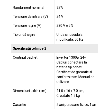
Randament nominal
92%
Tensiune de intrare (V)
24 V
Tensiune ieșire (V)
230 V ± 5%
Tip undă ieșire
Unda sinusoidala
modificata, 50 Hz
Specificaţii tehnice 2
Continut pachet
Invertor 1300w 24v.
Cabluri conectare la
baterie tip ocheti.
Certificat de garantie si
conformitate. Manual de
utilizare.
Dimensiuni Lxlxh (cm)
21.0 x 16 x 7.0 cm,
Greutate 1,5 kg
Garantie
2 ani persoane fizice, 1 an