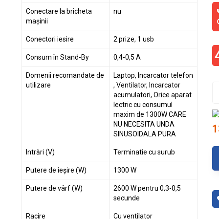
Conectare la bricheta
nu
mașinii
Conectori iesire
2 prize, 1 usb
Consum în Stand-By
0,4-0,5 A
Domenii recomandate de
Laptop, Incarcator telefon
utilizare
, Ventilator, Incarcator
acumulatori, Orice aparat
lectric cu consumul
maxim de 1300W CARE
NU NECESITA UNDA
1
SINUSOIDALA PURA
Intrări (V)
Terminatie cu surub
Putere de ieșire (W)
1300 W
Putere de vârf (W)
2600 W pentru 0,3-0,5
secunde
Racire
Cu ventilator