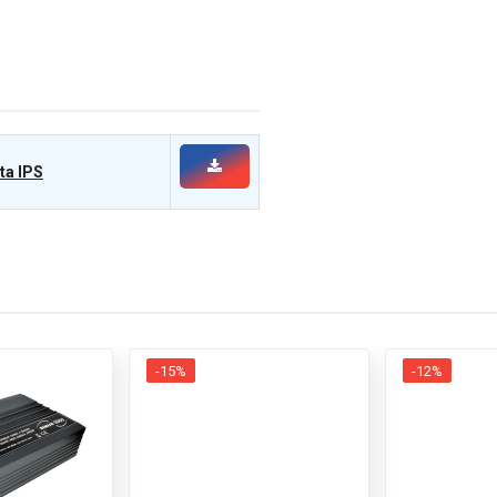
ta IPS
-15%
-12%