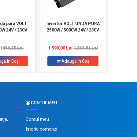
nda pura VOLT
Invertor VOLT UNDA PURA
Invertor
0W 24V / 230V
2500W / 5000W 24V / 230V
1500W / 
i
456,55 Lei
1.599,00 Lei
1.863,81 Lei
1.179,50 
gă în Coş
Adaugă în Coş
CONTUL MEU
ţie,
Contul meu
Istoric comenzi