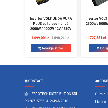
Invertor VOLT UNDA PURA
Invertor VOL
PLUS cu telecomandă
2500W / 5000
2000W / 4000W 12V / 230V
1.499,00 Lei
1.890,24 Lei
1.727,55 Lei
Adaugă în Coş
Indis
CONTACT
COMEN
FEROTECH DISTRIBUTION SRL
Cum cu
RO26715785, J12/493/2010
Livrare