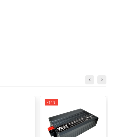
-14%
-11%