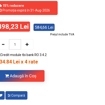
15% reducere
Promoția expiră în 31-Aug-2026
498,23 Lei
584,66 Lei
Prețul include TVA
34.84 Lei x 4 rate
Adaugă în Coş
Compară