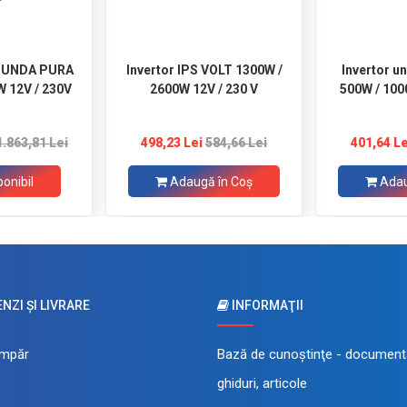
T UNDA PURA
Invertor IPS VOLT 1300W /
Invertor u
W 12V / 230V
2600W 12V / 230 V
500W / 100
1.863,81 Lei
498,23 Lei
584,66 Lei
401,64 Le
ponibil
Adaugă în Coş
Adau
ZI ŞI LIVRARE
INFORMAŢII
mpăr
Bază de cunoştinţe - documenta
ghiduri, articole