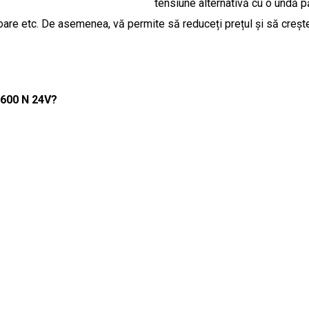
tensiune alternativă cu o undă pă
ătoare etc. De asemenea, vă permite să reduceți prețul și să crește
2600 N 24V?