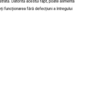
trată. Datorită acestui fapt, poate alimenta
ți funcționarea fără defecțiuni a întregului