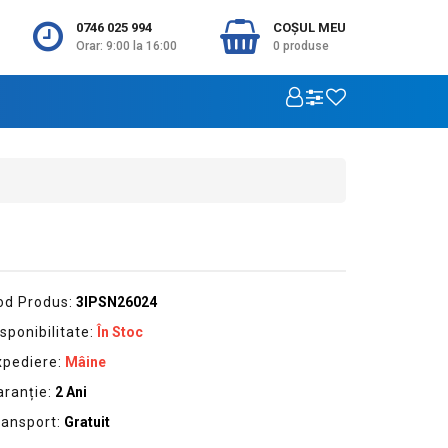
0746 025 994
COŞUL MEU
Orar: 9:00 la 16:00
0
produse
od Produs:
3IPSN26024
sponibilitate:
În Stoc
xpediere:
Mâine
aranție:
2 Ani
ransport:
Gratuit