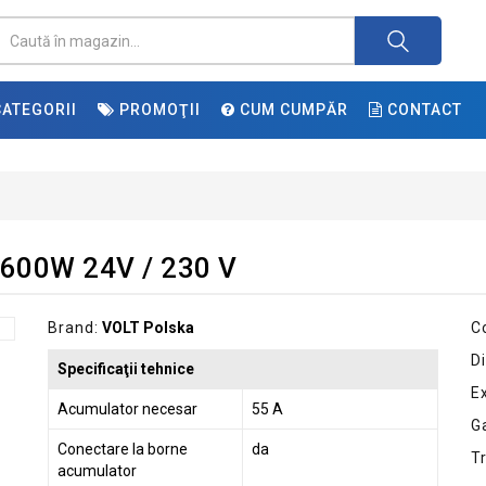
ATEGORII
PROMOŢII
CUM CUMPĂR
CONTACT
2600W 24V / 230 V
Brand:
VOLT Polska
C
Di
Specificaţii tehnice
E
Acumulator necesar
55 A
G
Conectare la borne
da
T
acumulator