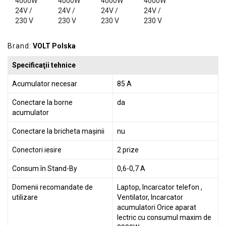
GRADINA
SCULE
SI
ECHIPAMENTE
Brand:
VOLT Polska
ELECTRICE
Specificaţii tehnice
ECHIPAMENTE
Acumulator necesar
85 A
DE
Conectare la borne
da
PROTECȚIE
acumulator
KITURI
Conectare la bricheta mașinii
nu
FOTOVOLTAICE
Conectori iesire
2 prize
Consum în Stand-By
0,6-0,7 A
Domenii recomandate de
Laptop, Incarcator telefon ,
utilizare
Ventilator, Incarcator
acumulatori Orice aparat
lectric cu consumul maxim de