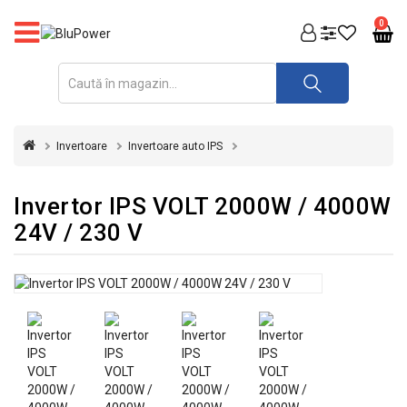
PRODUSE
0
FOTOVOLTAICE
ACUMULATORI
ȘI
Invertoare
Invertoare auto IPS
REDRESOARE
AUTOMATIZARI
Invertor IPS VOLT 2000W / 4000W
24V / 230 V
INVERTOARE
UPS
&
STABILIZATOARE
DE
TENSIUNE
CASA
SI