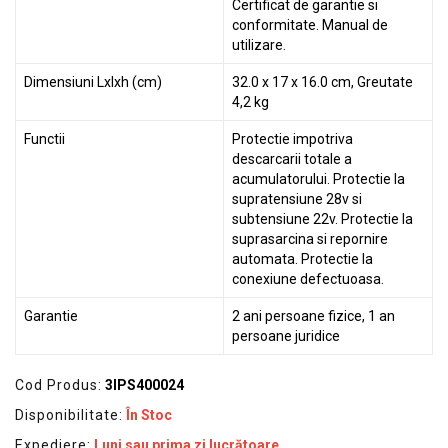
Certificat de garantie si
conformitate. Manual de
utilizare.
Dimensiuni Lxlxh (cm)
32.0 x 17 x 16.0 cm, Greutate
4,2 kg
Functii
Protectie impotriva
descarcarii totale a
acumulatorului. Protectie la
supratensiune 28v si
subtensiune 22v. Protectie la
suprasarcina si repornire
automata. Protectie la
conexiune defectuoasa.
Garantie
2 ani persoane fizice, 1 an
persoane juridice
Cod Produs:
3IPS400024
Disponibilitate:
În Stoc
Expediere:
Luni sau prima zi lucrătoare