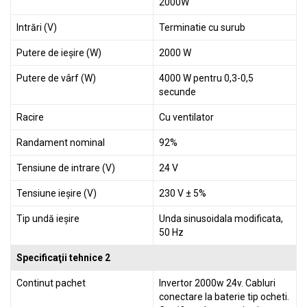
2000W
Intrări (V)
Terminatie cu surub
Putere de ieșire (W)
2000 W
Putere de vârf (W)
4000 W pentru 0,3-0,5
secunde
Racire
Cu ventilator
Randament nominal
92%
Tensiune de intrare (V)
24 V
Tensiune ieșire (V)
230 V ± 5%
Tip undă ieșire
Unda sinusoidala modificata,
50 Hz
Specificaţii tehnice 2
Continut pachet
Invertor 2000w 24v. Cabluri
conectare la baterie tip ocheti.