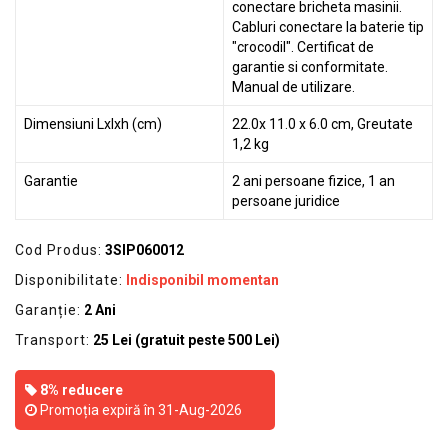
conectare bricheta masinii.
Cabluri conectare la baterie tip
"crocodil". Certificat de
garantie si conformitate.
Manual de utilizare.
Dimensiuni Lxlxh (cm)
22.0x 11.0 x 6.0 cm, Greutate
1,2 kg
Garantie
2 ani persoane fizice, 1 an
persoane juridice
Cod Produs:
3SIP060012
Disponibilitate:
Indisponibil momentan
Garanție:
2 Ani
Transport:
25 Lei (gratuit peste 500 Lei)
8% reducere
Promoția expiră în 31-Aug-2026