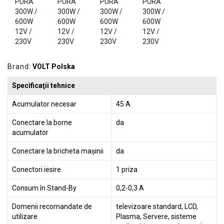
GRADINA
SCULE
SI
ECHIPAMENTE
ELECTRICE
Brand:
VOLT Polska
ECHIPAMENTE
Specificaţii tehnice
DE
PROTECȚIE
Acumulator necesar
45 A
KITURI
Conectare la borne
da
FOTOVOLTAICE
acumulator
Conectare la bricheta mașinii
da
Conectori iesire
1 priza
Consum în Stand-By
0,2-0,3 A
Domenii recomandate de
televizoare standard, LCD,
utilizare
Plasma, Servere, sisteme