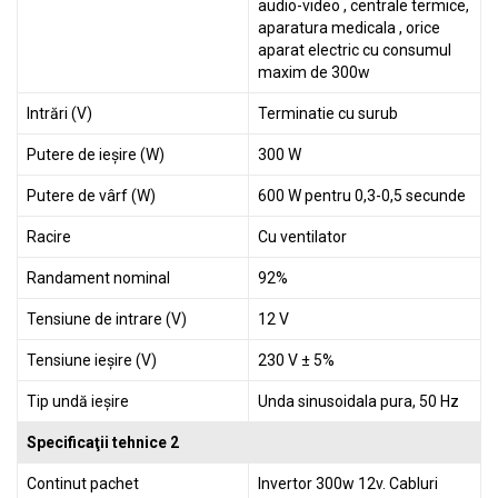
audio-video , centrale termice,
aparatura medicala , orice
aparat electric cu consumul
maxim de 300w
Intrări (V)
Terminatie cu surub
Putere de ieșire (W)
300 W
Putere de vârf (W)
600 W pentru 0,3-0,5 secunde
Racire
Cu ventilator
Randament nominal
92%
Tensiune de intrare (V)
12 V
Tensiune ieșire (V)
230 V ± 5%
Tip undă ieșire
Unda sinusoidala pura, 50 Hz
Specificaţii tehnice 2
Continut pachet
Invertor 300w 12v. Cabluri