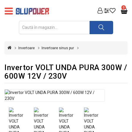
PRODUSE
0
FOTOVOLTAICE
ACUMULATORI
ȘI
Invertoare
Invertoare sinus pur
REDRESOARE
AUTOMATIZARI
Invertor VOLT UNDA PURA 300W /
600W 12V / 230V
INVERTOARE
UPS
&
STABILIZATOARE
DE
TENSIUNE
CASA
SI