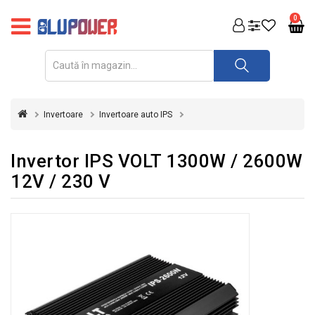
PRODUSE
0
FOTOVOLTAICE
ACUMULATORI
ȘI
Invertoare
Invertoare auto IPS
REDRESOARE
AUTOMATIZARI
Invertor IPS VOLT 1300W / 2600W
12V / 230 V
INVERTOARE
UPS
&
STABILIZATOARE
DE
TENSIUNE
CASA
SI