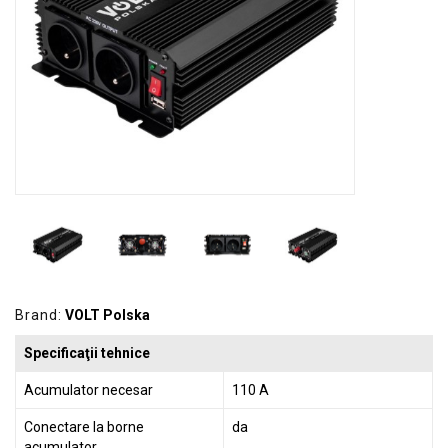
GRADINA
SCULE
SI
ECHIPAMENTE
ELECTRICE
ECHIPAMENTE
DE
PROTECȚIE
KITURI
FOTOVOLTAICE
Brand:
VOLT Polska
Specificaţii tehnice
Acumulator necesar
110 A
Conectare la borne
da
acumulator