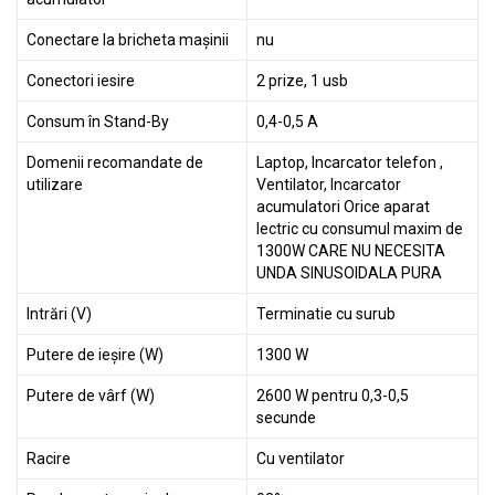
Conectare la bricheta mașinii
nu
Conectori iesire
2 prize, 1 usb
Consum în Stand-By
0,4-0,5 A
Domenii recomandate de
Laptop, Incarcator telefon ,
utilizare
Ventilator, Incarcator
acumulatori Orice aparat
lectric cu consumul maxim de
1300W CARE NU NECESITA
UNDA SINUSOIDALA PURA
Intrări (V)
Terminatie cu surub
Putere de ieșire (W)
1300 W
Putere de vârf (W)
2600 W pentru 0,3-0,5
secunde
Racire
Cu ventilator