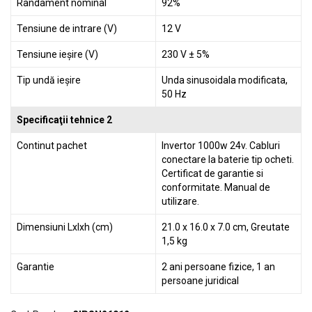
Randament nominal
92%
Tensiune de intrare (V)
12 V
Tensiune ieșire (V)
230 V ± 5%
Tip undă ieșire
Unda sinusoidala modificata,
50 Hz
Specificaţii tehnice 2
Continut pachet
Invertor 1000w 24v. Cabluri
conectare la baterie tip ocheti.
Certificat de garantie si
conformitate. Manual de
utilizare.
Dimensiuni Lxlxh (cm)
21.0 x 16.0 x 7.0 cm, Greutate
1,5 kg
Garantie
2 ani persoane fizice, 1 an
persoane juridical