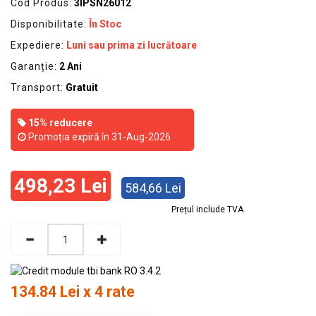
Cod Produs:
3IPSN26012
Disponibilitate:
În Stoc
Expediere:
Luni sau prima zi lucrătoare
Garanție:
2 Ani
Transport:
Gratuit
15% reducere
Promoția expiră în 31-Aug-2026
498,23 Lei
584,66 Lei
Prețul include TVA
134.84 Lei x 4 rate