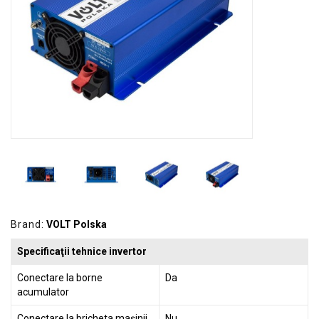
GRADINA
SCULE
SI
ECHIPAMENTE
ELECTRICE
ECHIPAMENTE
DE
PROTECȚIE
KITURI
FOTOVOLTAICE
Brand:
VOLT Polska
Specificaţii tehnice invertor
Conectare la borne
Da
acumulator
Conectare la bricheta mașinii
Nu