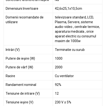
Dimensiuni Invertoare
42,6x25,1x10,5cm
Domenii recomandate de
televizoare standard, LCD,
utilizare
Plasma, Servere, sisteme
audio-video , centrale termice,
aparatura medicala , orice
aparat electric cu consumul
maxim de 1000w
Intrări (V)
Terminatie cu surub
Putere de ieșire (W)
1000
Putere de vârf (W)
2000
Racire
Cu ventilator
Randament nominal
92%
Tensiune de intrare (V)
12
Tensiune ieșire (V)
230 V ± 5%