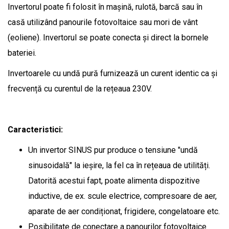
Invertorul poate fi folosit în mașină, rulotă, barcă sau în
casă utilizând panourile fotovoltaice sau mori de vânt
(eoliene). Invertorul se poate conecta și direct la bornele
bateriei.
Invertoarele cu undă pură furnizează un curent identic ca și
frecvență cu curentul de la rețeaua 230V.
Caracteristici:
Un invertor SINUS pur produce o tensiune "undă
sinusoidală" la ieșire, la fel ca în rețeaua de utilități.
Datorită acestui fapt, poate alimenta dispozitive
inductive, de ex. scule electrice, compresoare de aer,
aparate de aer condiționat, frigidere, congelatoare etc.
Posibilitate de conectare a panourilor fotovoltaice