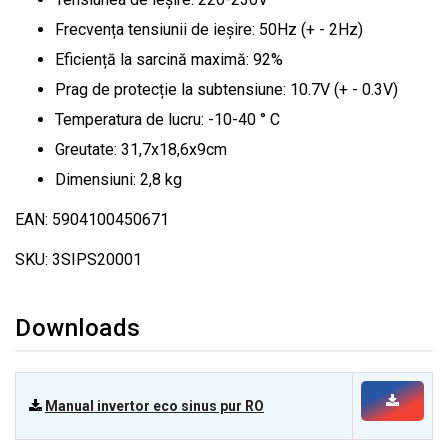
Frecvența tensiunii de ieșire: 50Hz (+ - 2Hz)
Eficiență la sarcină maximă: 92%
Prag de protecție la subtensiune: 10.7V (+ - 0.3V)
Temperatura de lucru: -10-40 ° C
Greutate: 31,7x18,6x9cm
Dimensiuni: 2,8 kg
EAN: 5904100450671
SKU: 3SIPS20001
Downloads
Manual invertor eco sinus pur RO