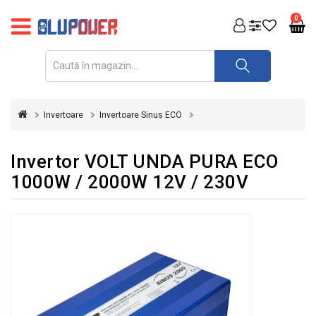
PRODUSE
0
FOTOVOLTAICE
ACUMULATORI
ȘI
Invertoare
Invertoare Sinus ECO
REDRESOARE
AUTOMATIZARI
Invertor VOLT UNDA PURA ECO
1000W / 2000W 12V / 230V
INVERTOARE
UPS
&
STABILIZATOARE
DE
TENSIUNE
CASA
SI