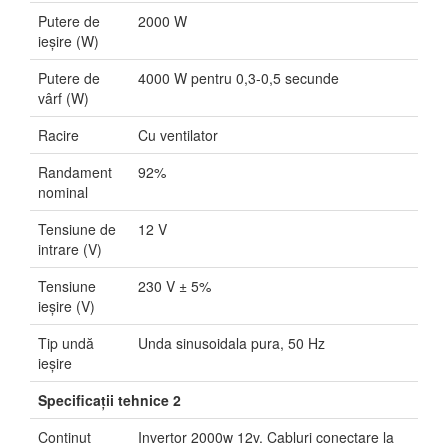
Putere de
2000 W
ieșire (W)
Putere de
4000 W pentru 0,3-0,5 secunde
vârf (W)
Racire
Cu ventilator
Randament
92%
nominal
Tensiune de
12 V
intrare (V)
Tensiune
230 V ± 5%
ieșire (V)
Tip undă
Unda sinusoidala pura, 50 Hz
ieșire
Specificaţii tehnice 2
Continut
Invertor 2000w 12v. Cabluri conectare la