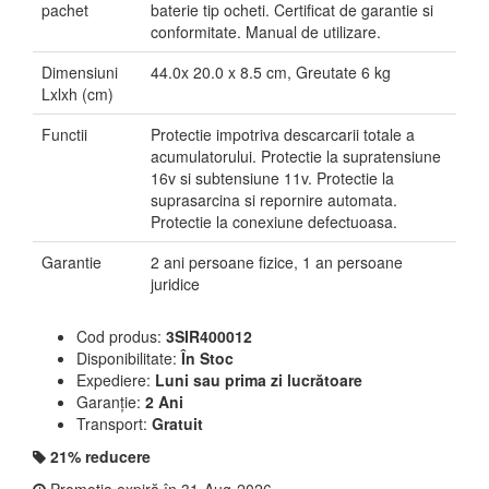
pachet
baterie tip ocheti. Certificat de garantie si
conformitate. Manual de utilizare.
Dimensiuni
44.0x 20.0 x 8.5 cm, Greutate 6 kg
Lxlxh (cm)
Functii
Protectie impotriva descarcarii totale a
acumulatorului. Protectie la supratensiune
16v si subtensiune 11v. Protectie la
suprasarcina si repornire automata.
Protectie la conexiune defectuoasa.
Garantie
2 ani persoane fizice, 1 an persoane
juridice
Cod produs:
3SIR400012
Disponibilitate:
În Stoc
Expediere:
Luni sau prima zi lucrătoare
Garanție:
2 Ani
Transport:
Gratuit
21% reducere