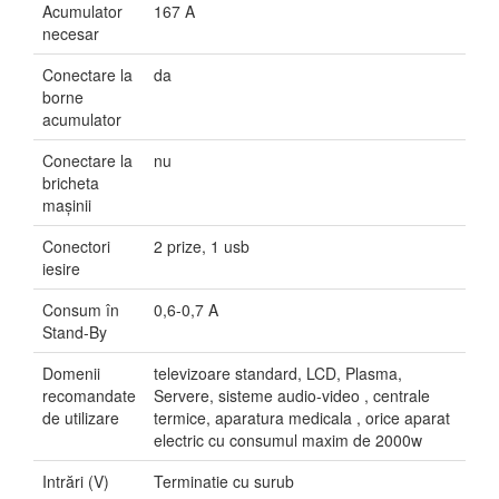
Acumulator
167 A
necesar
Conectare la
da
borne
acumulator
Conectare la
nu
bricheta
mașinii
Conectori
2 prize, 1 usb
iesire
Consum în
0,6-0,7 A
Stand-By
Domenii
televizoare standard, LCD, Plasma,
recomandate
Servere, sisteme audio-video , centrale
de utilizare
termice, aparatura medicala , orice aparat
electric cu consumul maxim de 2000w
Intrări (V)
Terminatie cu surub