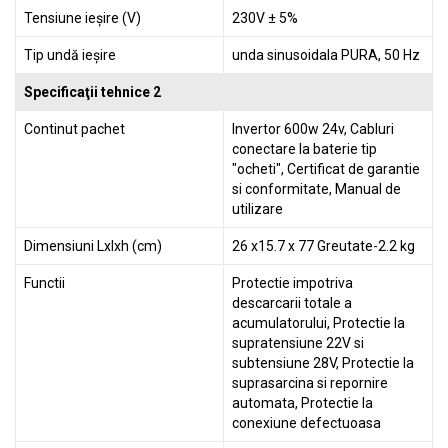
Tensiune ieșire (V)
230V ± 5%
Tip undă ieșire
unda sinusoidala PURA, 50 Hz
Specificaţii tehnice 2
Continut pachet
Invertor 600w 24v, Cabluri
conectare la baterie tip
"ocheti", Certificat de garantie
si conformitate, Manual de
utilizare
Dimensiuni Lxlxh (cm)
26 x15.7 x 77 Greutate-2.2 kg
Functii
Protectie impotriva
descarcarii totale a
acumulatorului, Protectie la
supratensiune 22V si
subtensiune 28V, Protectie la
suprasarcina si repornire
automata, Protectie la
conexiune defectuoasa