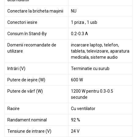
Conectare la bricheta mașinii
NU
Conectori iesire
1 priza , 1 usb
Consum în Stand-By
0.2-0.3 A
Domenii recomandate de
incarcare laptop, telefon,
utilizare
tableta, televizoare, aparatura
medicala, sisteme audio
Intrări (V)
Terminatie cu surub
Putere de ieșire (W)
600 W
Putere de vârf (W)
1200 W pentru 0.3-0.5
secunde
Racire
Cu ventilator
Randament nominal
92 %
Tensiune de intrare (V)
24 V