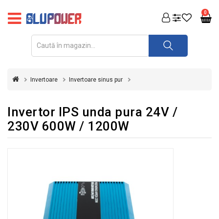
PRODUSE
0
FOTOVOLTAICE
ACUMULATORI
ȘI
Invertoare
Invertoare sinus pur
REDRESOARE
AUTOMATIZARI
Invertor IPS unda pura 24V /
230V 600W / 1200W
INVERTOARE
UPS
&
STABILIZATOARE
DE
TENSIUNE
CASA
SI