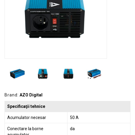
GRADINA
SCULE
SI
ECHIPAMENTE
ELECTRICE
ECHIPAMENTE
DE
PROTECȚIE
KITURI
FOTOVOLTAICE
Brand:
AZO Digital
Specificaţii tehnice
Acumulator necesar
50 A
Conectare la borne
da
acumulator