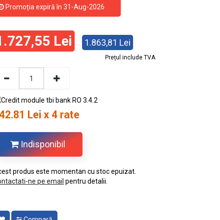
Promoția expiră în 31-Aug-2026
1.727,55 Lei
1.863,81 Lei
Prețul include TVA
42.81 Lei x 4 rate
Indisponibil
est produs este momentan cu stoc epuizat.
ntactati-ne pe email
pentru detalii.
Compară