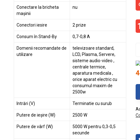
Conectare la bricheta
nu
mașinii
Conectori iesire
2 prize
Consum în Stand-By
0,7-0,8 A
Domenii recomandate de
televizoare standard,
utilizare
LCD, Plasma, Servere,
sisteme audio-video ,
centrale termice,
4
aparatura medicala ,
orice aparat electric cu
consumul maxim de
2500w
Intrări (V)
Terminatie cu surub
Ac
Putere de ieșire (W)
2500 W
Co
Putere de vârf (W)
5000 W pentru 0,3-0,5
secunde