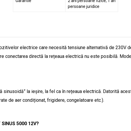
Garantie
2 ani persoane fizice, 1 an
persoane juridice
tivelor electrice care necesită tensiune alternativă de 230V de l
are conectarea directă la rețeaua electrică nu este posibilă. Mode
inusoidă” la ieșire, la fel ca în rețeaua electrică. Datorită aces
ate de aer condiționat, frigidere, congelatoare etc.).
T SINUS 5000 12V?