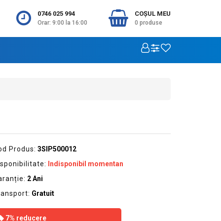
0746 025 994
COŞUL MEU
Orar: 9:00 la 16:00
0
produse
od Produs:
3SIP500012
sponibilitate:
Indisponibil momentan
aranție:
2 Ani
ransport:
Gratuit
7% reducere