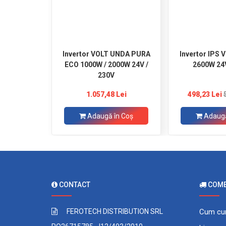
Invertor VOLT UNDA PURA
Invertor IPS 
ECO 1000W / 2000W 24V /
2600W 24V
230V
1.057,48 Lei
498,23 Lei
Adaugă în Coş
Adaugă
CONTACT
COMEN
FEROTECH DISTRIBUTION SRL
Cum cu