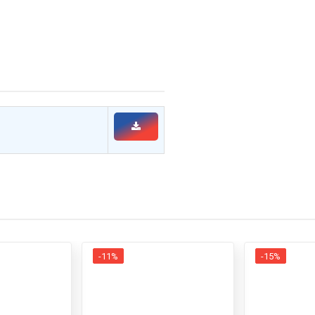
-11%
-15%