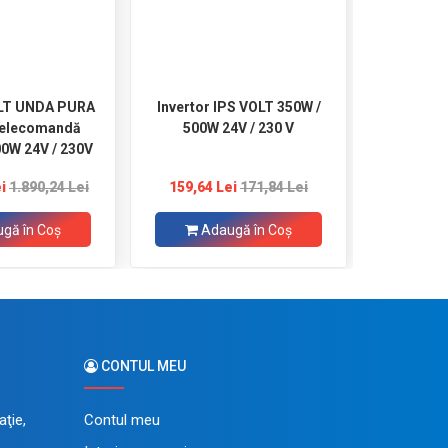
OLT UNDA PURA
Invertor IPS VOLT 350W /
Invertor
telecomandă
500W 24V / 230 V
1200W
00W 24V / 230V
i
1.890,24 Lei
159,64 Lei
171,84 Lei
279,62 
gă în Coş
Adaugă în Coş
CONTUL MEU
ţie,
Contul meu