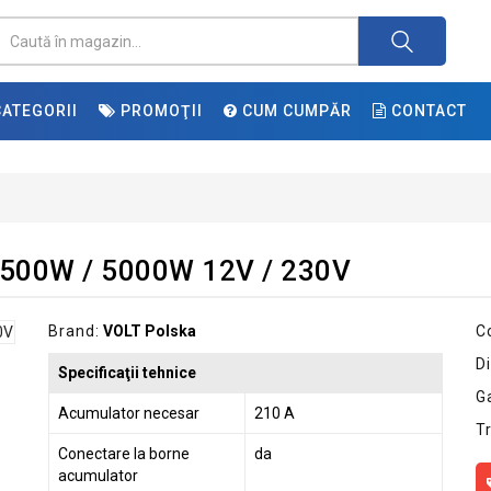
ATEGORII
PROMOŢII
CUM CUMPĂR
CONTACT
2500W / 5000W 12V / 230V
Brand:
VOLT Polska
C
Di
Specificaţii tehnice
G
Acumulator necesar
210 A
T
Conectare la borne
da
acumulator