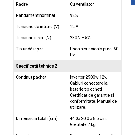
Racire
Cu ventilator
Randament nominal
92%
Tensiune de intrare (V)
12 V
Tensiune ieșire (V)
230 V ± 5%
Tip undă ieșire
Unda sinusoidala pura, 50
Hz
Specificaţii tehnice 2
Continut pachet
Invertor 2500w 12v.
Cabluri conectare la
baterie tip ocheti.
Certificat de garantie si
conformitate. Manual de
utilizare.
Dimensiuni Lxlxh (cm)
44.0x 20.0 x 8.5 cm,
Greutate 7 kg