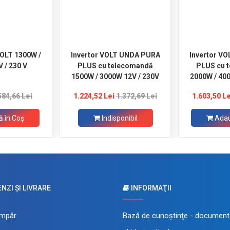
VOLT 1300W /
Invertor VOLT UNDA PURA
Invertor V
 / 230 V
PLUS cu telecomandă
PLUS cu 
1500W / 3000W 12V / 230V
2000W / 40
584,66 Lei
1.224,52 Lei
1.372,69 Lei
1.603,50 Le
 în Coş
Indisponibil
Adau
ZI ŞI LIVRARE
INFORMAŢII
mpăr
Bază de cunoştinţe - documenta